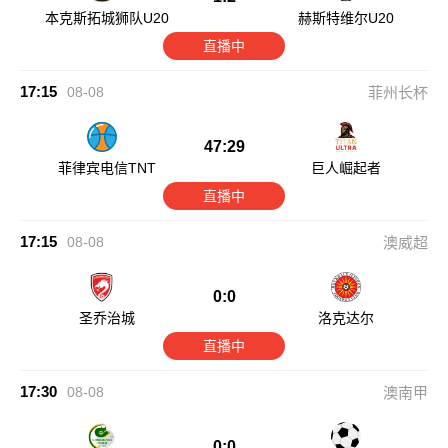
本克斯拓城狮队U20
赫斯特维尔U20
直播中
17:15
08-08
菲州长杯
47:29
菲律宾电信TNT
巨人崛起者
直播中
17:15
08-08
澳威超
0:0
圣乔治城
洛克达尔
直播中
17:30
08-08
澳南甲
0:0