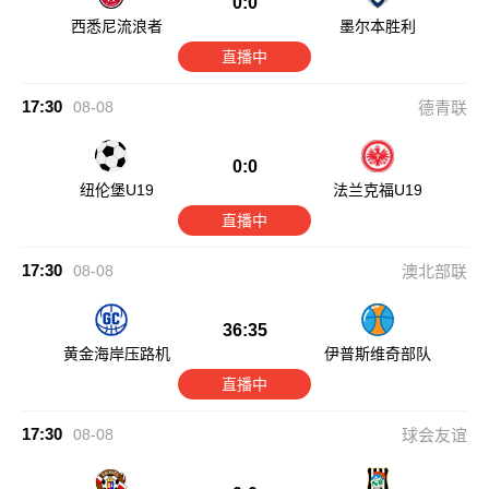
0:0
西悉尼流浪者
墨尔本胜利
直播中
17:30
08-08
德青联
0:0
纽伦堡U19
法兰克福U19
直播中
17:30
08-08
澳北部联
36:35
黄金海岸压路机
伊普斯维奇部队
直播中
17:30
08-08
球会友谊