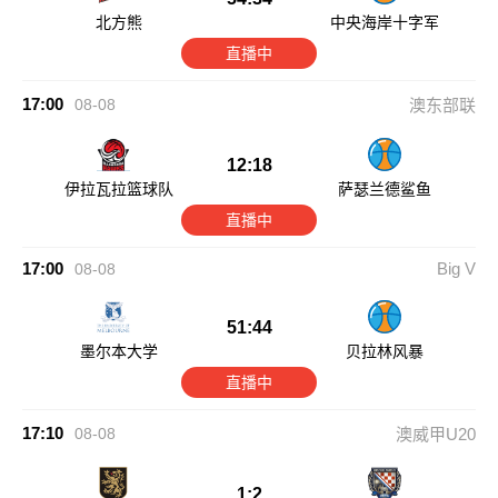
北方熊
中央海岸十字军
直播中
17:00
08-08
澳东部联
12:18
伊拉瓦拉篮球队
萨瑟兰德鲨鱼
直播中
17:00
Big V
08-08
51:44
墨尔本大学
贝拉林风暴
直播中
17:10
08-08
澳威甲U20
1:2