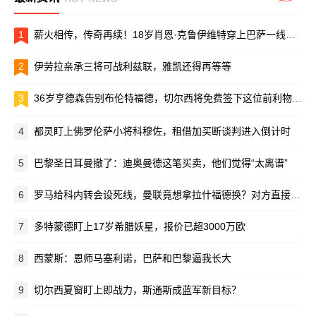
1
薪火相传，传奇再续！18岁肖恩·克鲁伊维特穿上巴萨一线队球衣
2
伊劳拉亲承三将可战利兹联，雅凯还得再等等
3
36岁亨德森告别布伦特福德，切尔西将免费签下这位前利物浦队长
4
都灵盯上佛罗伦萨小将科穆佐，租借加买断谈判进入倒计时
5
巴黎圣日耳曼撤了：迪奥曼德这笔买卖，他们觉得“太离谱”
6
罗马给科内转会设死线，曼联竟想拿拉什福德换？对方直接摆手：养不起！
7
多特蒙德盯上17岁希腊妖星，报价已超3000万欧
8
西蒙斯：恩师马塞利诺，巴萨和巴黎逼我长大
9
切尔西夏窗盯上即战力，斯通斯成蓝军新目标？