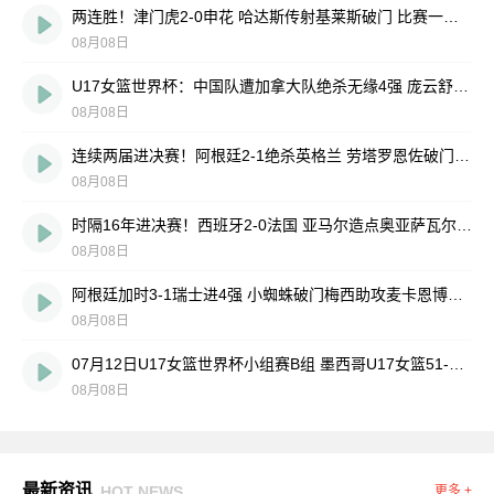
两连胜！津门虎2-0申花 哈达斯传射基莱斯破门 比赛一度暂停1小时
08月08日
U17女篮世界杯：中国队遭加拿大队绝杀无缘4强 庞云舒16+10
08月08日
连续两届进决赛！阿根廷2-1绝杀英格兰 劳塔罗恩佐破门梅西两助攻
08月08日
时隔16年进决赛！西班牙2-0法国 亚马尔造点奥亚萨瓦尔、波罗破门
08月08日
阿根廷加时3-1瑞士进4强 小蜘蛛破门梅西助攻麦卡恩博洛假摔染红
08月08日
07月12日U17女篮世界杯小组赛B组 墨西哥U17女篮51-80中国U17女篮 全场集锦
08月08日
最新资讯
HOT NEWS
更多 +