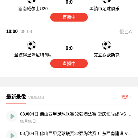
0:0
新南威尔士U20
黑镇市足球俱乐部
U20
直播中
18:00
08-08
俄乙A
0:0
圣彼得堡泽尼特B队
艾立叙欧斯克
直播中
最新录像
VIDEOS
更多 +
08月04日 佛山西甲足球联赛32强淘汰赛 肇庆恒骏成 VS 三七互娱 全场录像
08月08日
08月04日 佛山西甲足球联赛32强淘汰赛 广东西南建设 VS 香港圣徒 全场录像