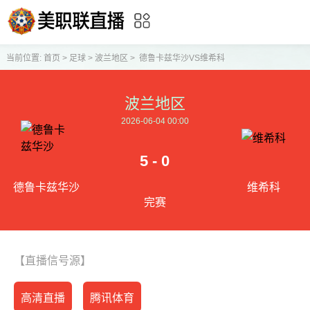
当前位置:
首页
>
足球
>
波兰地区
>
德鲁卡兹华沙VS维希科
波兰地区
2026-06-04 00:00
5 - 0
德鲁卡兹华沙
维希科
完赛
【直播信号源】
高清直播
腾讯体育