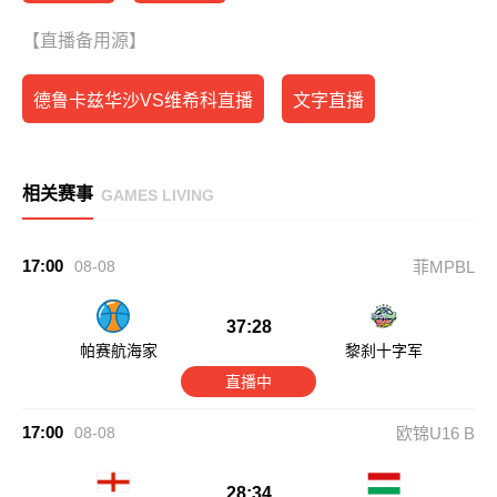
【直播备用源】
德鲁卡兹华沙VS维希科直播
文字直播
相关赛事
GAMES LIVING
17:00
08-08
菲MPBL
37:28
帕赛航海家
黎刹十字军
直播中
17:00
08-08
欧锦U16 B
28:34