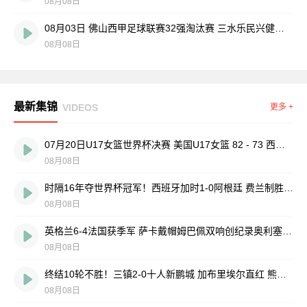
08月08日
08月03日 佛山西甲足球联赛32强淘汰赛 三水乐民兴健力宝 VS 中国澳门澳科精英 全场录像
08月08日
最新集锦
VIDEOS
更多 +
07月20日U17女篮世界杯决赛 美国U17女篮 82 - 73 西班牙U17女篮 集锦
08月08日
时隔16年夺世界杯冠军！西班牙加时1-0阿根廷 费兰制胜恩佐染红
08月08日
英格兰6-4法国获季军 萨卡戴帽姆巴佩双响创纪录奥利塞2助+失良机
08月08日
终结10轮不胜！三镇2-0十人新鹏城 加布里埃尔直红 熊继政破门
08月08日