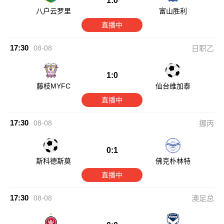
1:0
八户云罗里
富山胜利
直播中
17:30
08-08
日职乙
1:0
藤枝MYFC
仙台维加泰
直播中
17:30
08-08
挪丙
0:1
斯科德斯莫
佛克朴林特
直播中
17:30
08-08
澳足总