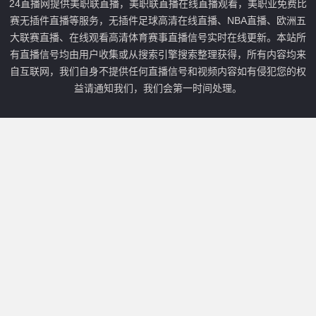
24直播网提供美职联直播，美职联直播在线直播观看，美职业免费比
赛无插件直播等服务，无插件足球高清在线直播、NBA直播、欧洲五
大联赛直播、在线观看高清体育赛事直播信号实时在线更新。本站所
有直播信号均由用户收集或从搜索引擎搜索整理获得，所有内容均来
自互联网，我们自身不提供任何直播信号和视频内容如有侵犯您的权
益请通知我们，我们会第一时间处理。