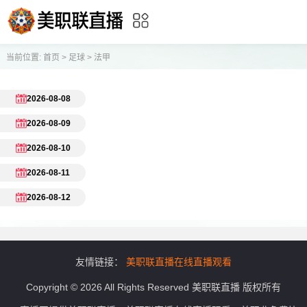
当前位置:
首页
>
足球
>
法甲
2026-08-08
2026-08-09
2026-08-10
2026-08-11
2026-08-12
友情链接：
美职联直播在线直播观看
Copyright © 2026 All Rights Reserved 美职联直播 版权所有