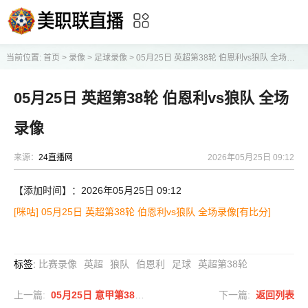
当前位置:
首页
>
录像
>
足球录像
>
05月25日 英超第38轮 伯恩利vs狼队 全场录像
05月25日 英超第38轮 伯恩利vs狼队 全场
录像
来源：
24直播网
2026年05月25日 09:12
【添加时间】：2026年05月25日 09:12
[咪咕] 05月25日 英超第38轮 伯恩利vs狼队 全场录像[有比分]
标签
:
比赛录像
英超
狼队
伯恩利
足球
英超第38轮
上一篇:
05月25日 意甲第38轮 帕尔马vs萨索洛 全场录像
下一篇:
返回列表