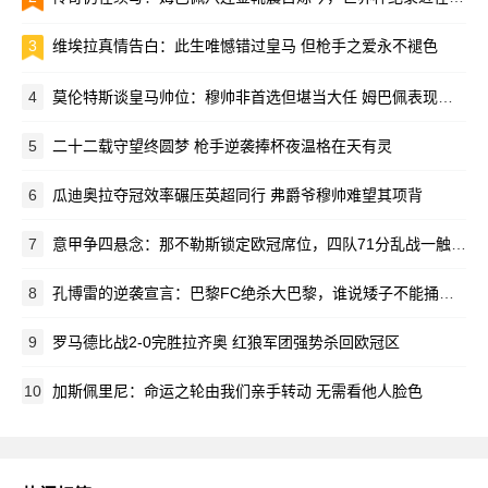
3
维埃拉真情告白：此生唯憾错过皇马 但枪手之爱永不褪色
4
莫伦特斯谈皇马帅位：穆帅非首选但堪当大任 姆巴佩表现无需置辩
5
二十二载守望终圆梦 枪手逆袭捧杯夜温格在天有灵
6
瓜迪奥拉夺冠效率碾压英超同行 弗爵爷穆帅难望其项背
7
意甲争四悬念：那不勒斯锁定欧冠席位，四队71分乱战一触即发
8
孔博雷的逆袭宣言：巴黎FC绝杀大巴黎，谁说矮子不能捅破天？
9
罗马德比战2-0完胜拉齐奥 红狼军团强势杀回欧冠区
10
加斯佩里尼：命运之轮由我们亲手转动 无需看他人脸色