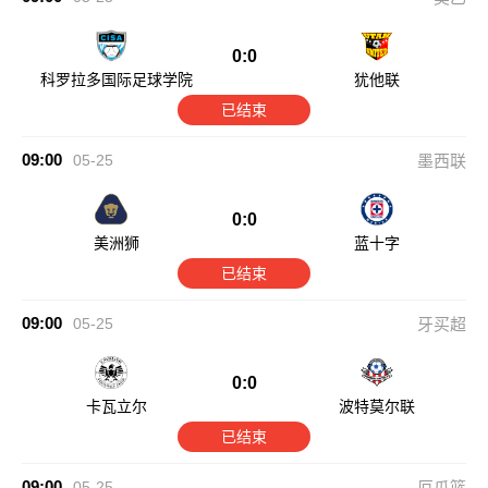
0:0
科罗拉多国际足球学院
犹他联
已结束
09:00
05-25
墨西联
0:0
美洲狮
蓝十字
已结束
09:00
05-25
牙买超
0:0
卡瓦立尔
波特莫尔联
已结束
09:00
05-25
厄瓜篮