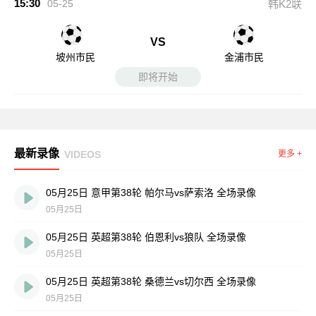
15:30
05-25
韩K2联
VS
坡州市民
金浦市民
即将开始
最新录像
VIDEOS
更多 +
05月25日 意甲第38轮 帕尔马vs萨索洛 全场录像
05月25日
05月25日 英超第38轮 伯恩利vs狼队 全场录像
05月25日
05月25日 英超第38轮 桑德兰vs切尔西 全场录像
05月25日