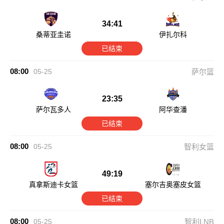
34:41
桑蒂亚圭诺
伊扎尔科
已结束
08:00
05-25
萨尔篮
23:35
萨尔瓦多人
阿华查潘
已结束
08:00
05-25
智利女篮
49:19
真拿斯迪卡女篮
塞尔吉奥塞皮女篮
已结束
08:00
05-25
智利LNB