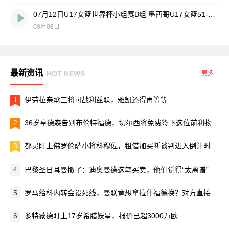
07月12日U17女篮世界杯小组赛B组 墨西哥U17女篮51-80中国U17女篮 全场集锦
08月08日
最新资讯
HOT NEWS
更多 +
1
伊劳拉亲承三将可战利兹联，雅凯还得再等等
2
36岁亨德森告别布伦特福德，切尔西将免费签下这位前利物浦队长
3
都灵盯上佛罗伦萨小将科穆佐，租借加买断谈判进入倒计时
4
巴黎圣日耳曼撤了：迪奥曼德这笔买卖，他们觉得“太离谱”
5
罗马给科内转会设死线，曼联竟想拿拉什福德换？对方直接摆手：养不起！
6
多特蒙德盯上17岁希腊妖星，报价已超3000万欧