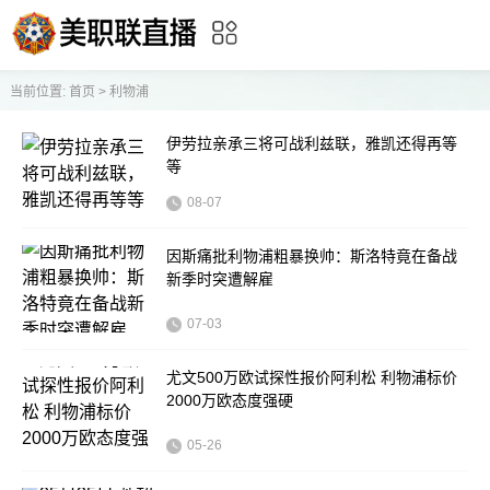
当前位置:
首页
>
利物浦
伊劳拉亲承三将可战利兹联，雅凯还得再等
等
08-07
因斯痛批利物浦粗暴换帅：斯洛特竟在备战
新季时突遭解雇
07-03
尤文500万欧试探性报价阿利松 利物浦标价
2000万欧态度强硬
05-26