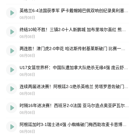
英格兰6-4法国获季军 萨卡戴帽姆巴佩双响创纪录奥利塞2助+失良机
08月08日
终结10轮不胜！三镇2-0十人新鹏城 加布里埃尔直红 熊继政破门
08月08日
两连胜！津门虎2-0申花 哈达斯传射基莱斯破门 比赛一度暂停1小时
08月08日
U17女篮世界杯：中国队遭加拿大队绝杀无缘4强 庞云舒16+10
08月08日
连续两届进决赛！阿根廷2-1绝杀英格兰 劳塔罗恩佐破门梅西两助攻
08月08日
时隔16年进决赛！西班牙2-0法国 亚马尔造点奥亚萨瓦尔、波罗破门
08月08日
阿根廷加时3-1瑞士进4强 小蜘蛛破门梅西助攻麦卡恩博洛假摔染红
08月08日