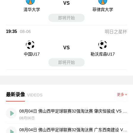
VS
清华大学
菲律宾大学
即将开始
19:35
08-06
明日之星杯
VS
中国U17
勒沃库森U17
即将开始
最新录像
VIDEOS
更多 +
08月04日 佛山西甲足球联赛32强淘汰赛 肇庆恒骏成 VS 三七互娱 全场录像
08月06日
08月04日 佛山西甲足球联赛32强淘汰赛 广东西南建设 VS 香港圣徒 全场录像