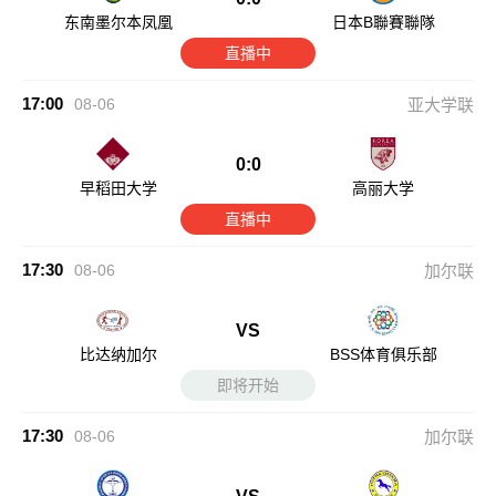
东南墨尔本凤凰
日本B聯賽聯隊
直播中
17:00
08-06
亚大学联
0:0
早稻田大学
高丽大学
直播中
17:30
08-06
加尔联
VS
比达纳加尔
BSS体育俱乐部
即将开始
17:30
08-06
加尔联