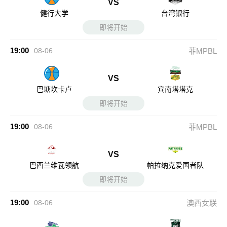
VS
健行大学
台湾银行
即将开始
19:00
08-06
菲MPBL
VS
巴塘坎卡卢
宾南塔塔克
即将开始
19:00
08-06
菲MPBL
VS
巴西兰维瓦领航
帕拉纳克爱国者队
即将开始
19:00
08-06
澳西女联