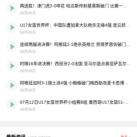
两连胜！津门虎2-0申花 哈达斯传射基莱斯破门 比赛一度暂停1小时
08月06日
U17女篮世界杯：中国队遭加拿大队绝杀无缘4强 庞云舒16+10
08月06日
连续两届进决赛！阿根廷2-1绝杀英格兰 劳塔罗恩佐破门梅西两助攻
08月06日
时隔16年进决赛！西班牙2-0法国 亚马尔造点奥亚萨瓦尔、波罗破门
08月06日
阿根廷加时3-1瑞士进4强 小蜘蛛破门梅西助攻麦卡恩博洛假摔染红
08月06日
07月12日U17女篮世界杯小组赛B组 墨西哥U17女篮51-80中国U17女篮 全场集锦
08月06日