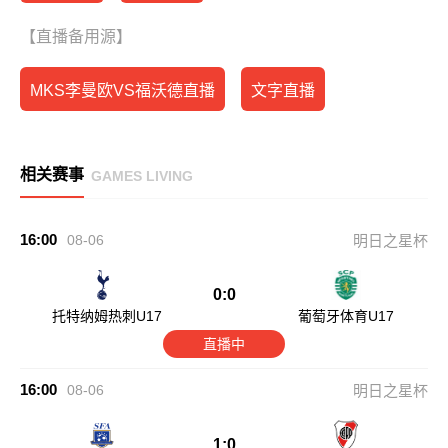
【直播备用源】
MKS李曼欧VS福沃德直播
文字直播
相关赛事
GAMES LIVING
16:00
08-06
明日之星杯
0:0
托特纳姆热刺U17
葡萄牙体育U17
直播中
16:00
08-06
明日之星杯
1:0