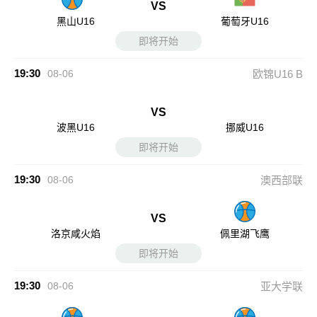
VS
黑山U16
葡萄牙U16
即将开始
19:30
08-06
欧锦U16 B
VS
波黑U16
挪威U16
即将开始
19:30
08-06
澳西部联
VS
洛京咸火焰
佩里湖飞鹰
即将开始
19:30
08-06
亚大学联