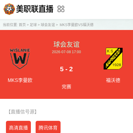
当前位置:
首页
>
足球
>
球会友谊
>
MKS李曼欧VS福沃德
球会友谊
2026-07-08 17:00
5 - 2
MKS李曼欧
福沃德
完赛
【直播信号源】
高清直播
腾讯体育