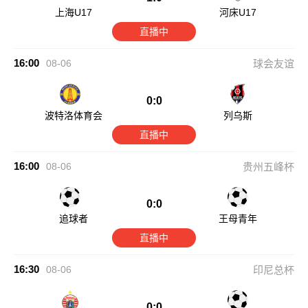
上海U17
河床U17
直播中
16:00
08-06
球会友谊
0:0
波特洛体育会
列乌斯
直播中
16:00
08-06
贵州五峰杯
0:0
追球者
王母青年
直播中
16:30
08-06
印尼总杯
0:0