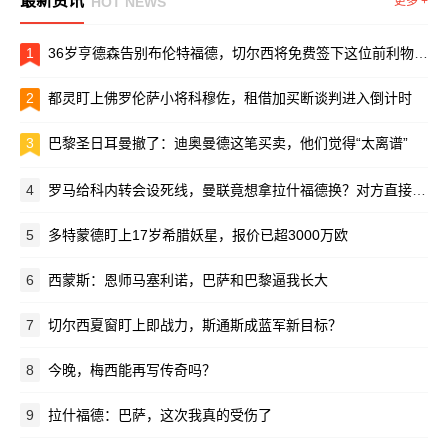
最新资讯
HOT NEWS
更多 +
1
36岁亨德森告别布伦特福德，切尔西将免费签下这位前利物浦队长
2
都灵盯上佛罗伦萨小将科穆佐，租借加买断谈判进入倒计时
3
巴黎圣日耳曼撤了：迪奥曼德这笔买卖，他们觉得“太离谱”
4
罗马给科内转会设死线，曼联竟想拿拉什福德换？对方直接摆手：养不起！
5
多特蒙德盯上17岁希腊妖星，报价已超3000万欧
6
西蒙斯：恩师马塞利诺，巴萨和巴黎逼我长大
7
切尔西夏窗盯上即战力，斯通斯成蓝军新目标？
8
今晚，梅西能再写传奇吗？
9
拉什福德：巴萨，这次我真的受伤了