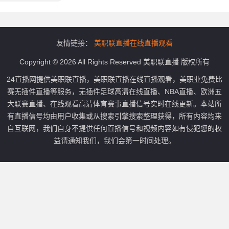
友情链接：
美职联直播在线直播观看
Copyright © 2026 All Rights Reserved 美职联直播 版权所有
24直播网提供美职联直播，美职联直播在线直播观看，美职业免费比
赛无插件直播等服务，无插件足球高清在线直播、NBA直播、欧洲五
大联赛直播、在线观看高清体育赛事直播信号实时在线更新。本站所
有直播信号均由用户收集或从搜索引擎搜索整理获得，所有内容均来
自互联网，我们自身不提供任何直播信号和视频内容如有侵犯您的权
益请通知我们，我们会第一时间处理。