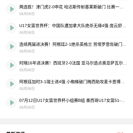
两连胜！津门虎2-0申花 哈达斯传射基莱斯破门 比赛一度暂停1小时
08月08日
U17女篮世界杯：中国队遭加拿大队绝杀无缘4强 庞云舒16+10
08月08日
连续两届进决赛！阿根廷2-1绝杀英格兰 劳塔罗恩佐破门梅西两助攻
08月08日
时隔16年进决赛！西班牙2-0法国 亚马尔造点奥亚萨瓦尔、波罗破门
08月08日
阿根廷加时3-1瑞士进4强 小蜘蛛破门梅西助攻麦卡恩博洛假摔染红
08月08日
07月12日U17女篮世界杯小组赛B组 墨西哥U17女篮51-80中国U17女篮 全场集锦
08月08日