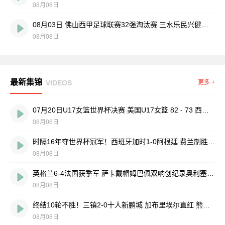
08月08日
08月03日 佛山西甲足球联赛32强淘汰赛 三水乐民兴健力宝 VS 中国澳门澳科精英 全场录像
08月08日
最新集锦
VIDEOS
更多 +
07月20日U17女篮世界杯决赛 美国U17女篮 82 - 73 西班牙U17女篮 集锦
08月08日
时隔16年夺世界杯冠军！西班牙加时1-0阿根廷 费兰制胜恩佐染红
08月08日
英格兰6-4法国获季军 萨卡戴帽姆巴佩双响创纪录奥利塞2助+失良机
08月08日
终结10轮不胜！三镇2-0十人新鹏城 加布里埃尔直红 熊继政破门
08月08日