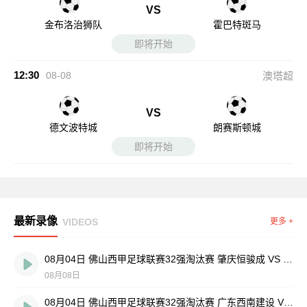
VS
金布洛治狮队
霍巴特斑马
即将开始
12:30
08-08
澳塔超
VS
德文波特城
朗赛斯顿城
即将开始
最新录像
VIDEOS
更多 +
08月04日 佛山西甲足球联赛32强淘汰赛 肇庆恒骏成 VS 三七互娱 全场录像
08月08日
08月04日 佛山西甲足球联赛32强淘汰赛 广东西南建设 VS 香港圣徒 全场录像