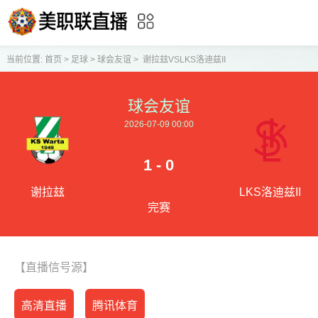
当前位置:
首页
>
足球
>
球会友谊
>
谢拉玆VSLKS洛迪兹II
球会友谊
2026-07-09 00:00
1 - 0
谢拉玆
LKS洛迪兹II
完赛
【直播信号源】
高清直播
腾讯体育