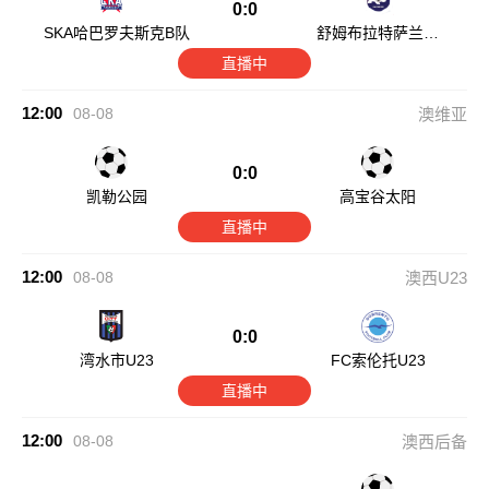
0:0
SKA哈巴罗夫斯克B队
舒姆布拉特萨兰斯
克
直播中
12:00
08-08
澳维亚
0:0
凯勒公园
高宝谷太阳
直播中
12:00
08-08
澳西U23
0:0
湾水市U23
FC索伦托U23
直播中
12:00
08-08
澳西后备