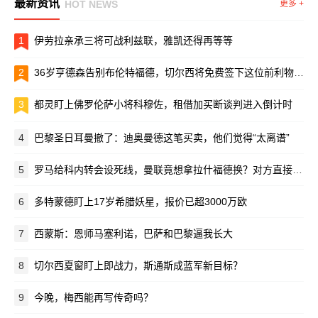
最新资讯
HOT NEWS
更多 +
1
伊劳拉亲承三将可战利兹联，雅凯还得再等等
2
36岁亨德森告别布伦特福德，切尔西将免费签下这位前利物浦队长
3
都灵盯上佛罗伦萨小将科穆佐，租借加买断谈判进入倒计时
4
巴黎圣日耳曼撤了：迪奥曼德这笔买卖，他们觉得“太离谱”
5
罗马给科内转会设死线，曼联竟想拿拉什福德换？对方直接摆手：养不起！
6
多特蒙德盯上17岁希腊妖星，报价已超3000万欧
7
西蒙斯：恩师马塞利诺，巴萨和巴黎逼我长大
8
切尔西夏窗盯上即战力，斯通斯成蓝军新目标？
9
今晚，梅西能再写传奇吗？