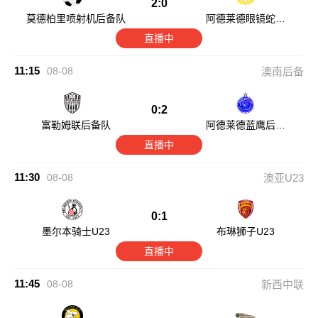
2:0
莫德柏里喷射机后备队
阿德莱德眼镜蛇后
备队
直播中
11:15
08-08
澳南后备
0:2
富勒姆联后备队
阿德莱德蓝鹰后备
队
直播中
11:30
08-08
澳亚U23
0:1
墨尔本骑士U23
布琳狮子U23
直播中
11:45
08-08
新西中联