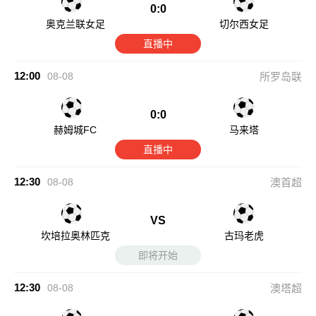
0:0
奥克兰联女足
切尔西女足
直播中
12:00
08-08
所罗岛联
0:0
赫姆城FC
马来塔
直播中
12:30
08-08
澳首超
VS
坎培拉奥林匹克
古玛老虎
即将开始
12:30
08-08
澳塔超