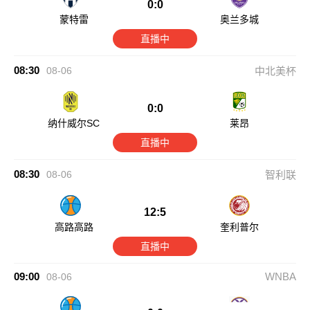
0:0
蒙特雷
奥兰多城
直播中
08:30
08-06
中北美杯
0:0
纳什威尔SC
莱昂
直播中
08:30
08-06
智利联
12:5
高路高路
奎利普尔
直播中
09:00
WNBA
08-06