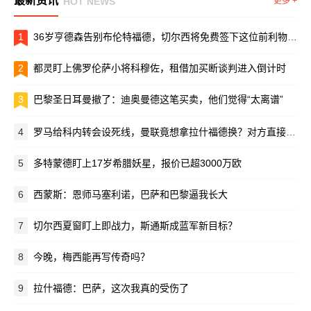
最新资讯
HOT NEWS
更多 +
1
36岁亨德森告别布伦特福德，切尔西将免费签下这位前利物浦队长
2
都灵盯上佛罗伦萨小将科穆佐，租借加买断谈判进入倒计时
3
巴黎圣日耳曼撤了：迪奥曼德这笔买卖，他们觉得“太离谱”
4
罗马给科内转会设死线，曼联竟想拿拉什福德换？对方直接摆手：养不起！
5
多特蒙德盯上17岁希腊妖星，报价已超3000万欧
6
西蒙斯：恩师马塞利诺，巴萨和巴黎逼我长大
7
切尔西夏窗盯上即战力，斯通斯成蓝军新目标？
8
今晚，梅西能再写传奇吗？
9
拉什福德：巴萨，这次我真的受伤了