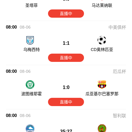
圣塔菲
马达莱纳联
直播中
08:00
08-06
中美俱杯
1:1
乌梅西特
CD奥林匹亚
直播中
08:00
08-06
厄瓜杯
1:0
波图维耶霍
瓜亚基尔巴塞罗那
直播中
08:00
08-06
智利联
35:27