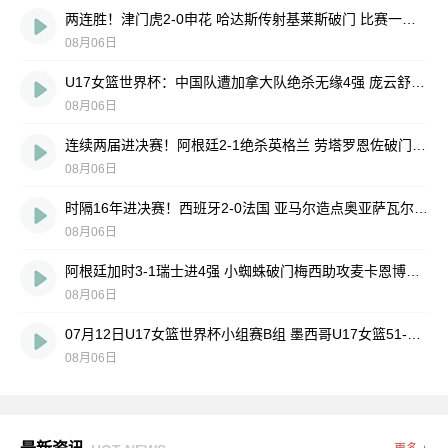
两连胜！津门虎2-0申花 哈达斯传射基莱斯破门 比赛一度暂停1小时
08月06日
U17女篮世界杯：中国队遭加拿大队绝杀无缘4强 庞云舒16+10
08月06日
连续两届进决赛！阿根廷2-1绝杀英格兰 劳塔罗恩佐破门梅西两助攻
08月06日
时隔16年进决赛！西班牙2-0法国 亚马尔造点奥亚萨瓦尔、波罗破门
08月06日
阿根廷加时3-1瑞士进4强 小蜘蛛破门梅西助攻麦卡恩博洛假摔染红
08月06日
07月12日U17女篮世界杯小组赛B组 墨西哥U17女篮51-80中国U17女篮 全场集锦
08月06日