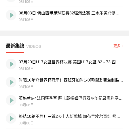
08月06日
08月03日 佛山西甲足球联赛32强淘汰赛 三水乐民兴健力宝 VS 中国澳门澳科精英 全场录像
08月06日
最新集锦
VIDEOS
更多 +
07月20日U17女篮世界杯决赛 美国U17女篮 82 - 73 西班牙U17女篮 集锦
08月06日
时隔16年夺世界杯冠军！西班牙加时1-0阿根廷 费兰制胜恩佐染红
08月06日
英格兰6-4法国获季军 萨卡戴帽姆巴佩双响创纪录奥利塞2助+失良机
08月06日
终结10轮不胜！三镇2-0十人新鹏城 加布里埃尔直红 熊继政破门
08月06日