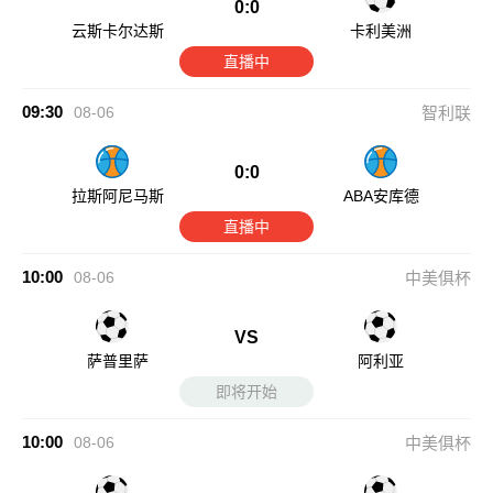
0:0
云斯卡尔达斯
卡利美洲
直播中
09:30
08-06
智利联
0:0
拉斯阿尼马斯
ABA安库德
直播中
10:00
08-06
中美俱杯
VS
萨普里萨
阿利亚
即将开始
10:00
08-06
中美俱杯