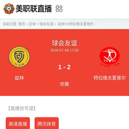
当前位置:
首页
>
足球
>
球会友谊
>
兹林VS特拉维夫夏普尔
球会友谊
2026-07-08 17:00
1 - 2
兹林
特拉维夫夏普尔
完赛
【直播信号源】
高清直播
腾讯体育