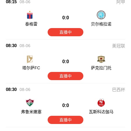
08:15
08-06
阿甲
0:0
泰格雷
贝尔格拉诺
直播中
08:30
08-06
美冠联
0:0
塔尔萨FC
萨克拉门托
直播中
08:30
08-06
巴西杯
0:0
弗鲁米嫩塞
瓦斯科达伽马
直播中