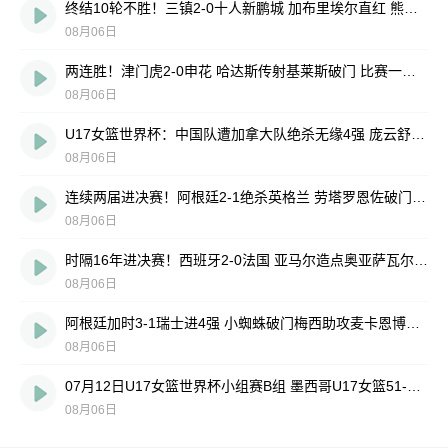
终结10轮不胜！三镇2-0十人新鹏城 加布里埃尔直红 熊继政破门
08月06日
两连胜！津门虎2-0申花 哈达斯传射基莱斯破门 比赛一度暂停1小时
08月06日
U17女篮世界杯：中国队遭加拿大队绝杀无缘4强 庞云舒16+10
08月06日
连续两届进决赛！阿根廷2-1绝杀英格兰 劳塔罗恩佐破门梅西两助攻
08月06日
时隔16年进决赛！西班牙2-0法国 亚马尔造点奥亚萨瓦尔、波罗破门
08月06日
阿根廷加时3-1瑞士进4强 小蜘蛛破门梅西助攻麦卡恩博洛假摔染红
08月06日
07月12日U17女篮世界杯小组赛B组 墨西哥U17女篮51-80中国U17女篮 全场集锦
08月06日