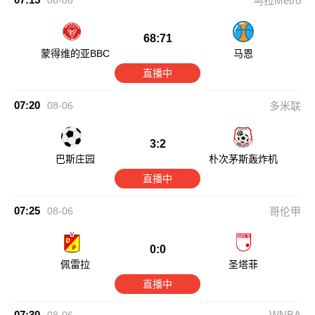
08-06
乌拉Metro
68:71
蒙得维的亚BBC
马恩
直播中
07:20
08-06
多米联
3:2
巴斯庄园
朴次茅斯轰炸机
直播中
07:25
08-06
哥伦甲
0:0
佩雷拉
圣塔菲
直播中
07:30
WNBA