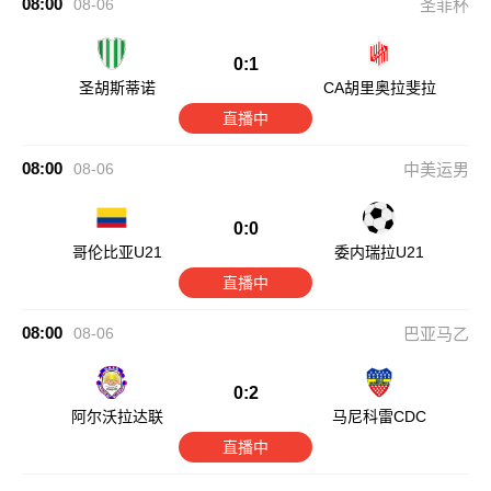
08:00
08-06
圣菲杯
0:1
圣胡斯蒂诺
CA胡里奥拉斐拉
直播中
08:00
08-06
中美运男
0:0
哥伦比亚U21
委内瑞拉U21
直播中
08:00
08-06
巴亚马乙
0:2
阿尔沃拉达联
马尼科雷CDC
直播中