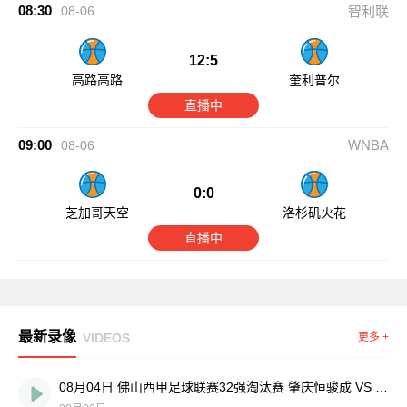
08:30
08-06
智利联
12:5
高路高路
奎利普尔
直播中
09:00
WNBA
08-06
0:0
芝加哥天空
洛杉矶火花
直播中
最新录像
VIDEOS
更多 +
08月04日 佛山西甲足球联赛32强淘汰赛 肇庆恒骏成 VS 三七互娱 全场录像