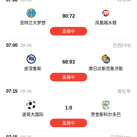
08-06
90:72
亚特兰大梦想
凤凰城水银
直播中
07:00
08-06
巴西FPB
68:93
皮涅鲁斯
摩日达斯克鲁济斯
直播中
07:15
08-06
哥伦甲
1:0
波哥大国际
贾奎斯科尔多巴
直播中
07:15