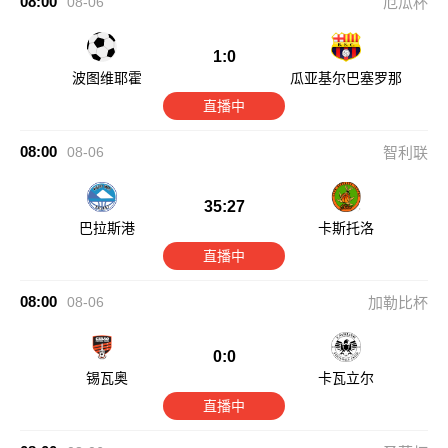
08:00
08-06
厄瓜杯
1:0
波图维耶霍
瓜亚基尔巴塞罗那
直播中
08:00
08-06
智利联
35:27
巴拉斯港
卡斯托洛
直播中
08:00
08-06
加勒比杯
0:0
锡瓦奥
卡瓦立尔
直播中