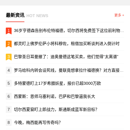
最新资讯
HOT NEWS
更多 +
1
36岁亨德森告别布伦特福德，切尔西将免费签下这位前利物浦队长
2
都灵盯上佛罗伦萨小将科穆佐，租借加买断谈判进入倒计时
3
巴黎圣日耳曼撤了：迪奥曼德这笔买卖，他们觉得“太离谱”
4
罗马给科内转会设死线，曼联竟想拿拉什福德换？对方直接摆手：养不起！
5
多特蒙德盯上17岁希腊妖星，报价已超3000万欧
6
西蒙斯：恩师马塞利诺，巴萨和巴黎逼我长大
7
切尔西夏窗盯上即战力，斯通斯成蓝军新目标？
8
今晚，梅西能再写传奇吗？