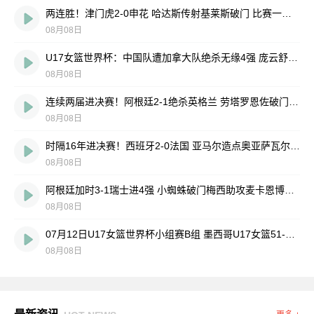
两连胜！津门虎2-0申花 哈达斯传射基莱斯破门 比赛一度暂停1小时
08月08日
U17女篮世界杯：中国队遭加拿大队绝杀无缘4强 庞云舒16+10
08月08日
连续两届进决赛！阿根廷2-1绝杀英格兰 劳塔罗恩佐破门梅西两助攻
08月08日
时隔16年进决赛！西班牙2-0法国 亚马尔造点奥亚萨瓦尔、波罗破门
08月08日
阿根廷加时3-1瑞士进4强 小蜘蛛破门梅西助攻麦卡恩博洛假摔染红
08月08日
07月12日U17女篮世界杯小组赛B组 墨西哥U17女篮51-80中国U17女篮 全场集锦
08月08日