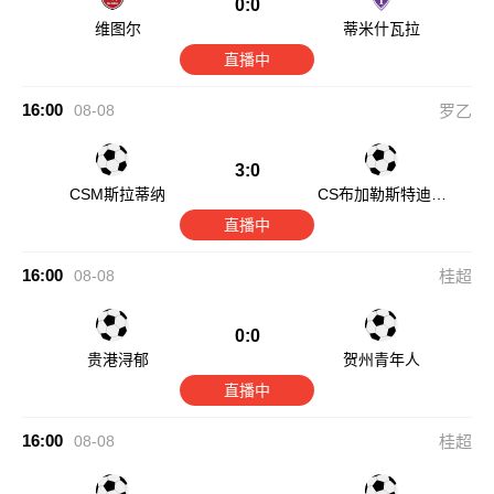
0:0
维图尔
蒂米什瓦拉
直播中
16:00
08-08
罗乙
3:0
CSM斯拉蒂纳
CS布加勒斯特迪纳
摩
直播中
16:00
08-08
桂超
0:0
贵港浔郁
贺州青年人
直播中
16:00
08-08
桂超