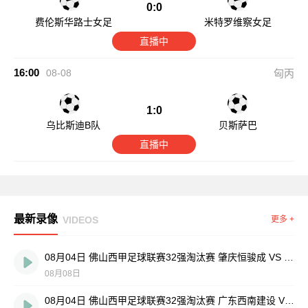
0:0
费伦斯华路士女足
米特罗维察女足
直播中
16:00
08-08
匈丙
1:0
乌比斯迪B队
贝斯萨巴
直播中
最新录像
VIDEOS
更多 +
08月04日 佛山西甲足球联赛32强淘汰赛 肇庆恒骏成 VS 三七互娱 全场录像
08月08日
08月04日 佛山西甲足球联赛32强淘汰赛 广东西南建设 VS 香港圣徒 全场录像