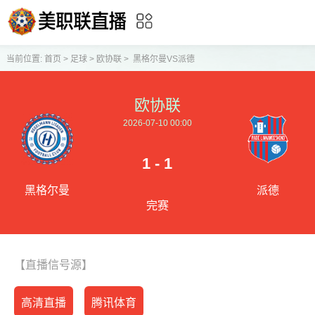
当前位置:
首页
>
足球
>
欧协联
>
黑格尔曼VS派德
欧协联
2026-07-10 00:00
1 - 1
黑格尔曼
派德
完赛
【直播信号源】
高清直播
腾讯体育