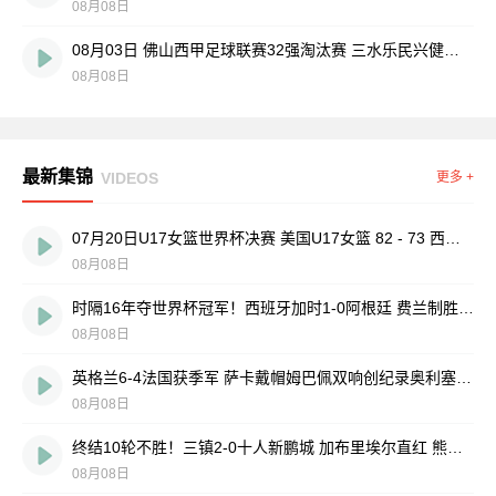
08月08日
08月03日 佛山西甲足球联赛32强淘汰赛 三水乐民兴健力宝 VS 中国澳门澳科精英 全场录像
08月08日
最新集锦
VIDEOS
更多 +
07月20日U17女篮世界杯决赛 美国U17女篮 82 - 73 西班牙U17女篮 集锦
08月08日
时隔16年夺世界杯冠军！西班牙加时1-0阿根廷 费兰制胜恩佐染红
08月08日
英格兰6-4法国获季军 萨卡戴帽姆巴佩双响创纪录奥利塞2助+失良机
08月08日
终结10轮不胜！三镇2-0十人新鹏城 加布里埃尔直红 熊继政破门
08月08日