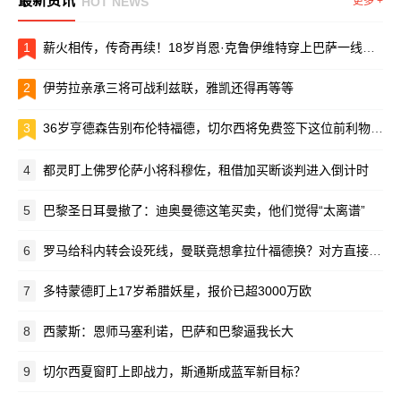
最新资讯
HOT NEWS
更多 +
1
薪火相传，传奇再续！18岁肖恩·克鲁伊维特穿上巴萨一线队球衣
2
伊劳拉亲承三将可战利兹联，雅凯还得再等等
3
36岁亨德森告别布伦特福德，切尔西将免费签下这位前利物浦队长
4
都灵盯上佛罗伦萨小将科穆佐，租借加买断谈判进入倒计时
5
巴黎圣日耳曼撤了：迪奥曼德这笔买卖，他们觉得“太离谱”
6
罗马给科内转会设死线，曼联竟想拿拉什福德换？对方直接摆手：养不起！
7
多特蒙德盯上17岁希腊妖星，报价已超3000万欧
8
西蒙斯：恩师马塞利诺，巴萨和巴黎逼我长大
9
切尔西夏窗盯上即战力，斯通斯成蓝军新目标？