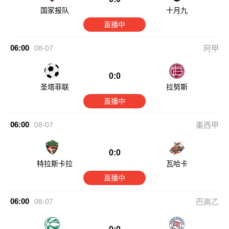
国家报队
十月九
直播中
06:00
08-07
阿甲
0:0
圣塔菲联
拉努斯
直播中
06:00
08-07
墨西甲
0:0
特拉斯卡拉
瓦哈卡
直播中
06:00
08-07
巴高乙