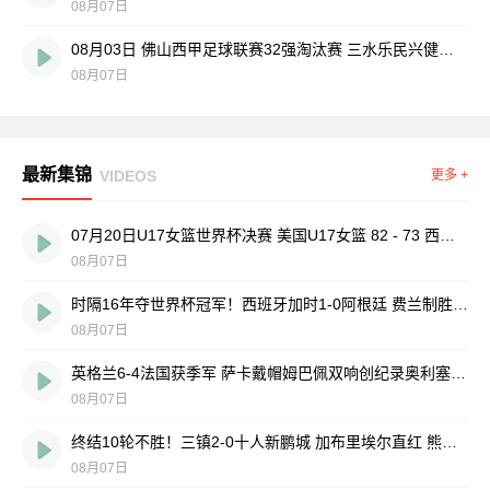
08月07日
08月03日 佛山西甲足球联赛32强淘汰赛 三水乐民兴健力宝 VS 中国澳门澳科精英 全场录像
08月07日
最新集锦
VIDEOS
更多 +
07月20日U17女篮世界杯决赛 美国U17女篮 82 - 73 西班牙U17女篮 集锦
08月07日
时隔16年夺世界杯冠军！西班牙加时1-0阿根廷 费兰制胜恩佐染红
08月07日
英格兰6-4法国获季军 萨卡戴帽姆巴佩双响创纪录奥利塞2助+失良机
08月07日
终结10轮不胜！三镇2-0十人新鹏城 加布里埃尔直红 熊继政破门
08月07日