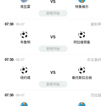
VS
塔瓦雷
特鲁维尔
即将开始
07:30
08-07
玻利甲
VS
布鲁明
阿拉维预备
即将开始
07:30
08-07
中北美杯
VS
纽约城
桑托斯拉古纳
即将开始
07:30
08-07
巴拉联