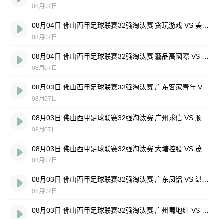
08月07日
08月04日 佛山西甲足球联赛32强淘汰赛 贪玩游戏 VS 美的薪火 全场录像
08月07日
08月04日 佛山西甲足球联赛32强淘汰赛 藝品高國際 VS 湛江狂狼·粵辉能源 全场录像
08月07日
08月03日 佛山西甲足球联赛32强淘汰赛 广东客家青年 VS 广州英华思力U17 全场录像
08月07日
08月03日 佛山西甲足球联赛32强淘汰赛 广州求信 VS 顺德新青年 全场录像
08月07日
08月03日 佛山西甲足球联赛32强淘汰赛 大塘控股 VS 茂名市点都得 全场录像
08月07日
08月03日 佛山西甲足球联赛32强淘汰赛 广东凤铝 VS 湛江八部科技 全场录像
08月07日
08月03日 佛山西甲足球联赛32强淘汰赛 广州蜀地红 VS 广州戴拿模 全场录像