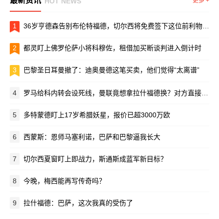
最新资讯
HOT NEWS
更多 +
1
36岁亨德森告别布伦特福德，切尔西将免费签下这位前利物浦队长
2
都灵盯上佛罗伦萨小将科穆佐，租借加买断谈判进入倒计时
3
巴黎圣日耳曼撤了：迪奥曼德这笔买卖，他们觉得“太离谱”
4
罗马给科内转会设死线，曼联竟想拿拉什福德换？对方直接摆手：养不起！
5
多特蒙德盯上17岁希腊妖星，报价已超3000万欧
6
西蒙斯：恩师马塞利诺，巴萨和巴黎逼我长大
7
切尔西夏窗盯上即战力，斯通斯成蓝军新目标？
8
今晚，梅西能再写传奇吗？
9
拉什福德：巴萨，这次我真的受伤了