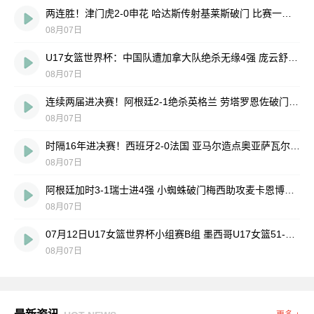
两连胜！津门虎2-0申花 哈达斯传射基莱斯破门 比赛一度暂停1小时
08月07日
U17女篮世界杯：中国队遭加拿大队绝杀无缘4强 庞云舒16+10
08月07日
连续两届进决赛！阿根廷2-1绝杀英格兰 劳塔罗恩佐破门梅西两助攻
08月07日
时隔16年进决赛！西班牙2-0法国 亚马尔造点奥亚萨瓦尔、波罗破门
08月07日
阿根廷加时3-1瑞士进4强 小蜘蛛破门梅西助攻麦卡恩博洛假摔染红
08月07日
07月12日U17女篮世界杯小组赛B组 墨西哥U17女篮51-80中国U17女篮 全场集锦
08月07日