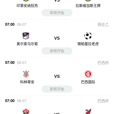
VS
印第安纳狂热
拉斯维加斯王牌
即将开始
07:00
08-07
哥伦乙
VS
奥尔索马尔索
锡帕基拉老虎
即将开始
07:00
08-07
巴西杯
VS
科林蒂安
巴西国际
即将开始
07:00
08-07
巴西杯