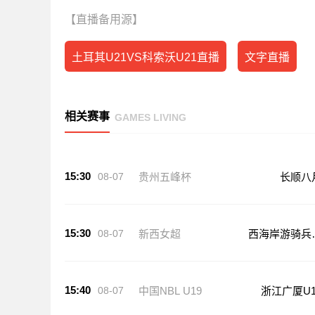
【直播备用源】
土耳其U21VS科索沃U21直播
文字直播
相关赛事
GAMES LIVING
15:30
08-07
贵州五峰杯
长顺八
15:30
08-07
新西女超
西海岸游骑兵
足
15:40
08-07
中国NBL U19
浙江广厦U1