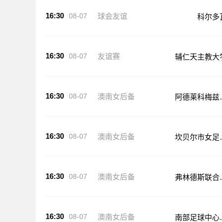
16:30
08-07
球会友谊
科尔多
16:30
08-07
友谊赛
辅仁天主教大
16:30
08-07
澳南女后备
阿德莱科梅兹
足后备队
16:30
08-07
澳南女后备
坎贝尔市女足
备队
16:30
08-07
澳南女后备
弗林德斯联合
足后备队
16:30
08-07
澳南女后备
南部足球中心