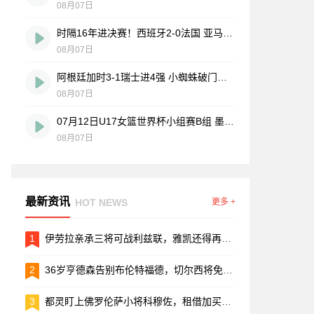
08月07日
时隔16年进决赛！西班牙2-0法国 亚马尔造点奥亚萨瓦尔、波罗破门
08月07日
阿根廷加时3-1瑞士进4强 小蜘蛛破门梅西助攻麦卡恩博洛假摔染红
08月07日
07月12日U17女篮世界杯小组赛B组 墨西哥U17女篮51-80中国U17女篮 全场集锦
08月07日
最新资讯
HOT NEWS
更多 +
1
伊劳拉亲承三将可战利兹联，雅凯还得再等等
2
36岁亨德森告别布伦特福德，切尔西将免费签下这位前利物浦队长
3
都灵盯上佛罗伦萨小将科穆佐，租借加买断谈判进入倒计时