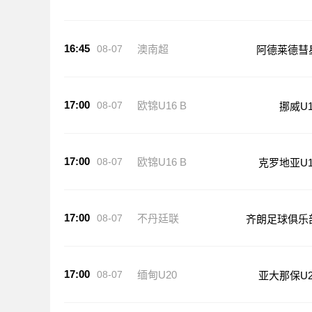
足后备队
16:45
08-07
澳南超
阿德莱德彗
17:00
08-07
欧锦U16 B
挪威U1
17:00
08-07
欧锦U16 B
克罗地亚U1
17:00
08-07
不丹廷联
齐朗足球俱乐
17:00
08-07
缅甸U20
亚大那保U2