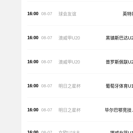
16:00
08-07
球会友谊
英特
16:00
08-07
澳威甲U20
黑镇斯巴达U2
16:00
08-07
澳威甲U20
普罗斯佩联U2
16:00
08-07
明日之星杯
葡萄牙体育U1
16:00
08-07
明日之星杯
毕尔巴鄂竞技
17
16:00
08-07
女欧U18 B
挪威女篮U1