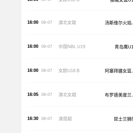
16:00
08-07
澳北女联
汤斯维尔火焰
篮
16:00
08-07
中国NBL U19
青岛鹰U1
16:00
08-07
女欧U18 B
阿塞拜疆女篮
18
16:05
08-07
澳北女超
布罗德美度兰
足
16:30
08-07
澳昆超
昆士兰狮