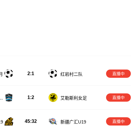
2:1
直播中
月
红岩村二队
1:2
直播中
女
艾勒斯利女足
45:32
直播中
9
新疆广汇U19