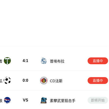
4:1
直播中
者
普埃布拉
0:0
直播中
瓜
CD法斯
VS
即将开始
浪
素攀武里狙击手