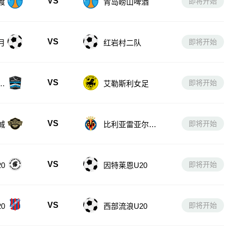
VS
即将开始
渡
青岛崂山啤酒
VS
即将开始
月
红岩村二队
VS
即将开始
女
艾勒斯利女足
VS
即将开始
城
比利亚雷亚尔B
队
VS
即将开始
0
因特莱恩U20
VS
即将开始
0
西部流浪U20