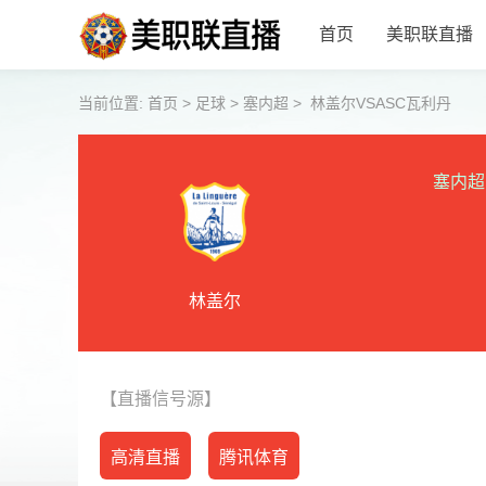
首页
美职联直播
当前位置:
首页
>
足球
>
塞内超
>
林盖尔VSASC瓦利丹
塞内超
林盖尔
【直播信号源】
高清直播
腾讯体育