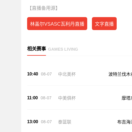
【直播备用源】
林盖尔VSASC瓦利丹直播
文字直播
相关赛事
GAMES LIVING
10:40
08-07
中北美杯
波特兰伐木
11:00
08-07
中美俱杯
摩塔
13:00
08-07
泰篮联
布吉海