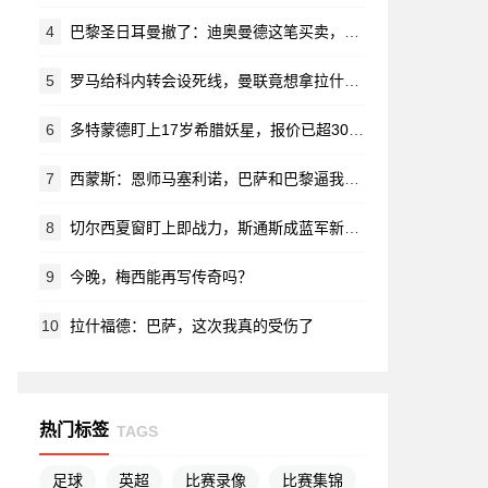
4
巴黎圣日耳曼撤了：迪奥曼德这笔买卖，他们觉得“太离谱”
5
罗马给科内转会设死线，曼联竟想拿拉什福德换？对方直接摆手：养不起！
6
多特蒙德盯上17岁希腊妖星，报价已超3000万欧
7
西蒙斯：恩师马塞利诺，巴萨和巴黎逼我长大
8
切尔西夏窗盯上即战力，斯通斯成蓝军新目标？
9
今晚，梅西能再写传奇吗？
10
拉什福德：巴萨，这次我真的受伤了
热门标签
TAGS
足球
英超
比赛录像
比赛集锦