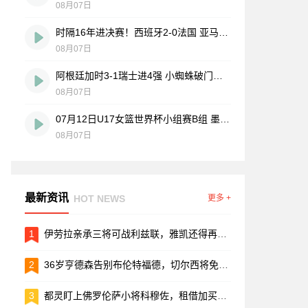
08月07日
时隔16年进决赛！西班牙2-0法国 亚马尔造点奥亚萨瓦尔、波罗破门
08月07日
阿根廷加时3-1瑞士进4强 小蜘蛛破门梅西助攻麦卡恩博洛假摔染红
08月07日
07月12日U17女篮世界杯小组赛B组 墨西哥U17女篮51-80中国U17女篮 全场集锦
08月07日
最新资讯
HOT NEWS
更多 +
1
伊劳拉亲承三将可战利兹联，雅凯还得再等等
2
36岁亨德森告别布伦特福德，切尔西将免费签下这位前利物浦队长
3
都灵盯上佛罗伦萨小将科穆佐，租借加买断谈判进入倒计时