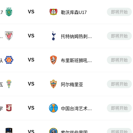
VS
即将开始
7
勒沃库森U17
VS
即将开始
U
托特纳姆热刺U1
7
VS
即将开始
队
布里斯班狮吼青
年队
VS
即将开始
瓦
阿尔梅里亚
VS
即将开始
学
中国台湾艺术大
学
VS
即将开始
女
索尔兹伯里国际