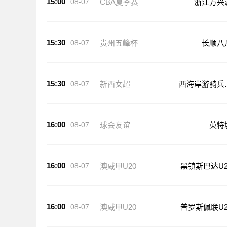
15:00
08-07
CBA夏季赛
浙江方兴
15:30
08-07
贵州五峰杯
长顺八
15:30
08-07
新西女超
西海岸游骑兵
足
16:00
08-07
球会友谊
英特
16:00
08-07
澳威甲U20
黑镇斯巴达U2
16:00
08-07
澳威甲U20
普罗斯佩联U2