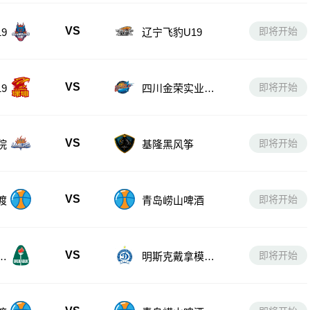
VS
即将开始
9
辽宁飞豹U19
VS
即将开始
9
四川金荣实业U1
9
VS
即将开始
院
基隆黑风筝
VS
即将开始
渡
青岛崂山啤酒
VS
即将开始
女
明斯克戴拿模女
足