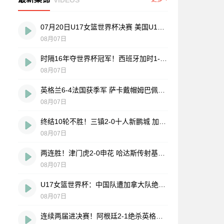
07月20日U17女篮世界杯决赛 美国U17女篮 82 - 73 西班牙U17女篮 集锦
08月07日
时隔16年夺世界杯冠军！西班牙加时1-0阿根廷 费兰制胜恩佐染红
08月07日
英格兰6-4法国获季军 萨卡戴帽姆巴佩双响创纪录奥利塞2助+失良机
08月07日
终结10轮不胜！三镇2-0十人新鹏城 加布里埃尔直红 熊继政破门
08月07日
两连胜！津门虎2-0申花 哈达斯传射基莱斯破门 比赛一度暂停1小时
08月07日
U17女篮世界杯：中国队遭加拿大队绝杀无缘4强 庞云舒16+10
08月07日
连续两届进决赛！阿根廷2-1绝杀英格兰 劳塔罗恩佐破门梅西两助攻