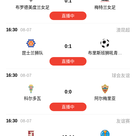
0:1
布罗德美度兰女足
梅特兰女足
直播中
16:30
08-07
澳昆超
0:1
昆士兰狮队
布里斯班狮吼青年
队
直播中
16:30
08-07
球会友谊
0:0
科尔多瓦
阿尔梅里亚
直播中
16:30
08-07
友谊赛