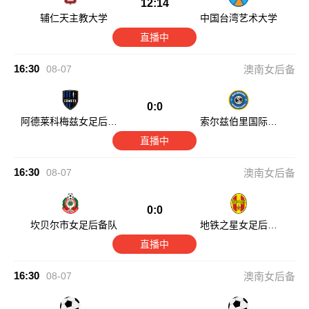
12:14
辅仁天主教大学
中国台湾艺术大学
直播中
16:30
08-07
澳南女后备
0:0
阿德莱科梅兹女足后备
索尔兹伯里国际女
队
足后备队
直播中
16:30
08-07
澳南女后备
0:0
坎贝尔市女足后备队
地铁之星女足后备
队
直播中
16:30
08-07
澳南女后备