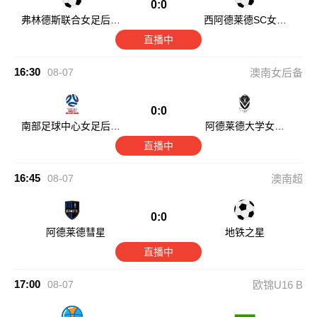
0:0
弗林德斯联合女足后备
西阿德莱德SC女足
队
后备队
直播中
16:30
08-07
澳南女后备
0:0
南部足球中心女足后备
阿德莱德大学女足
队
后备队
直播中
16:45
08-07
澳南超
0:0
阿德莱德彗星
地铁之星
直播中
17:00
08-07
欧锦U16 B