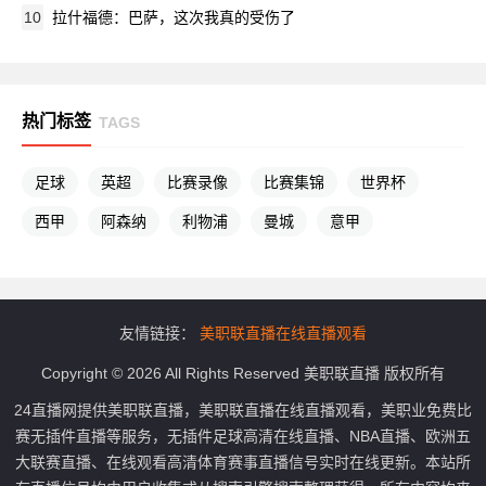
10
拉什福德：巴萨，这次我真的受伤了
热门标签
TAGS
足球
英超
比赛录像
比赛集锦
世界杯
西甲
阿森纳
利物浦
曼城
意甲
友情链接：
美职联直播在线直播观看
Copyright © 2026 All Rights Reserved 美职联直播 版权所有
24直播网提供美职联直播，美职联直播在线直播观看，美职业免费比
赛无插件直播等服务，无插件足球高清在线直播、NBA直播、欧洲五
大联赛直播、在线观看高清体育赛事直播信号实时在线更新。本站所