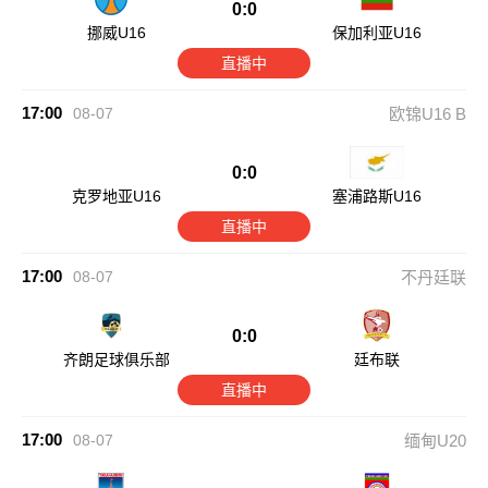
0:0
挪威U16
保加利亚U16
直播中
17:00
08-07
欧锦U16 B
0:0
克罗地亚U16
塞浦路斯U16
直播中
17:00
08-07
不丹廷联
0:0
齐朗足球俱乐部
廷布联
直播中
17:00
08-07
缅甸U20