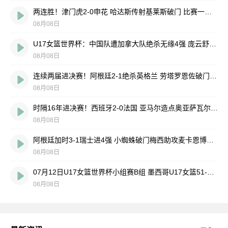
两连胜！津门虎2-0申花 哈达斯传射基莱斯破门 比赛一度暂停1小时
08月08日
U17女篮世界杯：中国队遭加拿大队绝杀无缘4强 庞云舒16+10
08月08日
连续两届进决赛！阿根廷2-1绝杀英格兰 劳塔罗恩佐破门梅西两助攻
08月08日
时隔16年进决赛！西班牙2-0法国 亚马尔造点奥亚萨瓦尔、波罗破门
08月08日
阿根廷加时3-1瑞士进4强 小蜘蛛破门梅西助攻麦卡恩博洛假摔染红
08月08日
07月12日U17女篮世界杯小组赛B组 墨西哥U17女篮51-80中国U17女篮 全场集锦
08月08日