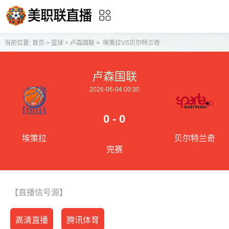
当前位置:
首页
>
篮球
>
卢森国联
>
埃策拉VS贝尔特兰奇
卢森国联
2026-06-04 00:30
0 - 0
埃策拉
贝尔特兰奇
完赛
【直播信号源】
高清直播
腾讯体育