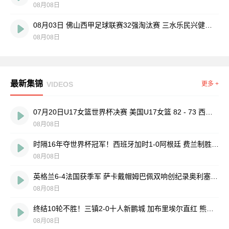
08月08日
08月03日 佛山西甲足球联赛32强淘汰赛 三水乐民兴健力宝 VS 中国澳门澳科精英 全场录像
08月08日
最新集锦
VIDEOS
更多 +
07月20日U17女篮世界杯决赛 美国U17女篮 82 - 73 西班牙U17女篮 集锦
08月08日
时隔16年夺世界杯冠军！西班牙加时1-0阿根廷 费兰制胜恩佐染红
08月08日
英格兰6-4法国获季军 萨卡戴帽姆巴佩双响创纪录奥利塞2助+失良机
08月08日
终结10轮不胜！三镇2-0十人新鹏城 加布里埃尔直红 熊继政破门
08月08日