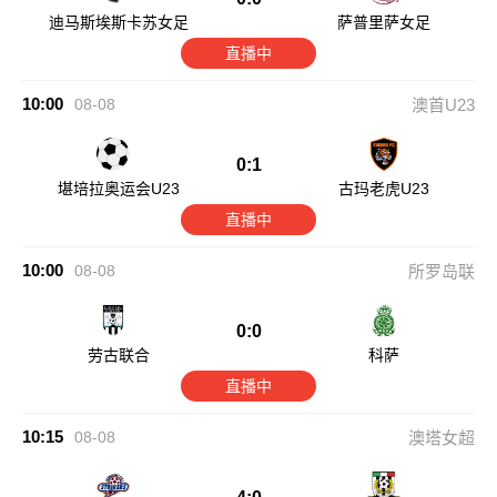
迪马斯埃斯卡苏女足
萨普里萨女足
直播中
10:00
08-08
澳首U23
0:1
堪培拉奥运会U23
古玛老虎U23
直播中
10:00
08-08
所罗岛联
0:0
劳古联合
科萨
直播中
10:15
08-08
澳塔女超