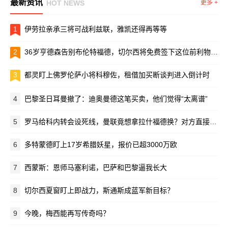
最新资讯
HOT NEWS
更多 +
1
伊劳拉亲承三将可战利兹联，雅凯还得再等等
2
36岁亨德森告别布伦特福德，切尔西将免费签下这位前利物浦队长
3
都灵盯上佛罗伦萨小将科穆佐，租借加买断谈判进入倒计时
4
巴黎圣日耳曼撤了：迪奥曼德这笔买卖，他们觉得“太离谱”
5
罗马给科内转会设死线，曼联竟想拿拉什福德换？对方直接摆手：养不起！
6
多特蒙德盯上17岁希腊妖星，报价已超3000万欧
7
西蒙斯：恩师马塞利诺，巴萨和巴黎逼我长大
8
切尔西夏窗盯上即战力，斯通斯成蓝军新目标？
9
今晚，梅西能再写传奇吗？