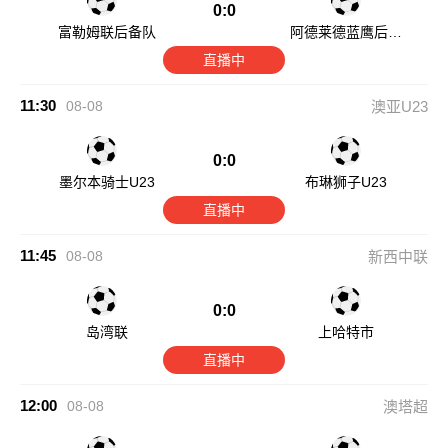
0:0
富勒姆联后备队
阿德莱德蓝鹰后备
队
直播中
11:30
08-08
澳亚U23
0:0
墨尔本骑士U23
布琳狮子U23
直播中
11:45
08-08
新西中联
0:0
岛湾联
上哈特市
直播中
12:00
08-08
澳塔超