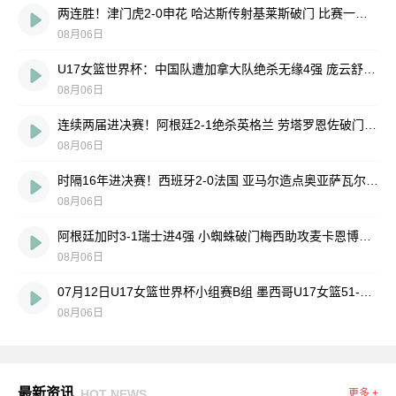
两连胜！津门虎2-0申花 哈达斯传射基莱斯破门 比赛一度暂停1小时
08月06日
U17女篮世界杯：中国队遭加拿大队绝杀无缘4强 庞云舒16+10
08月06日
连续两届进决赛！阿根廷2-1绝杀英格兰 劳塔罗恩佐破门梅西两助攻
08月06日
时隔16年进决赛！西班牙2-0法国 亚马尔造点奥亚萨瓦尔、波罗破门
08月06日
阿根廷加时3-1瑞士进4强 小蜘蛛破门梅西助攻麦卡恩博洛假摔染红
08月06日
07月12日U17女篮世界杯小组赛B组 墨西哥U17女篮51-80中国U17女篮 全场集锦
08月06日
最新资讯
HOT NEWS
更多 +