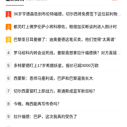
1
36岁亨德森告别布伦特福德，切尔西将免费签下这位前利物浦队长
2
都灵盯上佛罗伦萨小将科穆佐，租借加买断谈判进入倒计时
3
巴黎圣日耳曼撤了：迪奥曼德这笔买卖，他们觉得“太离谱”
4
罗马给科内转会设死线，曼联竟想拿拉什福德换？对方直接摆手：养不起！
5
多特蒙德盯上17岁希腊妖星，报价已超3000万欧
6
西蒙斯：恩师马塞利诺，巴萨和巴黎逼我长大
7
切尔西夏窗盯上即战力，斯通斯成蓝军新目标？
8
今晚，梅西能再写传奇吗？
9
拉什福德：巴萨，这次我真的受伤了