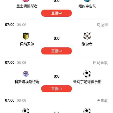
0:0
里士满踢球者
纽约宇宙队
直播中
07:00
08-06
乌拉甲
0:0
佩纳罗尔
漫游者
直播中
07:00
08-06
巴马全联
0:0
科斯塔埃斯特角
圣马丁足球俱乐部
直播中
07:00
08-06
巴青联