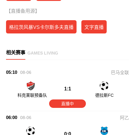
【直播备用源】
格拉茨风暴VS卡尔斯多夫直播
文字直播
相关赛事
GAMES LIVING
05:10
08-06
巴马全联
1:1
科克莱联预备队
德拉斯FC
直播中
06:00
08-06
阿乙
0:0