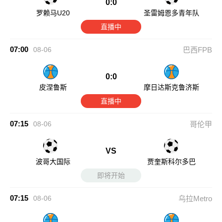
0:0
罗赖马U20
圣雷姆恩多青年队
直播中
07:00
08-06
巴西FPB
0:0
皮涅鲁斯
摩日达斯克鲁济斯
直播中
07:15
08-06
哥伦甲
VS
波哥大国际
贾奎斯科尔多巴
即将开始
07:15
08-06
乌拉Metro