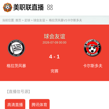
当前位置:
首页
>
足球
>
球会友谊
>
格拉茨风暴VS卡尔斯多夫
球会友谊
2026-07-09 00:00
4 - 1
格拉茨风暴
卡尔斯多夫
完赛
【直播信号源】
高清直播
腾讯体育