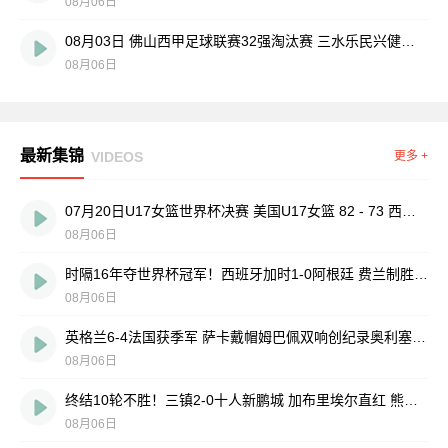
08月06日
08月03日 佛山西甲足球联赛32强淘汰赛 三水乐民兴健力宝 VS 中国澳门澳科精英 全场录像
08月06日
最新集锦
VIDEOS
更多 +
07月20日U17女篮世界杯决赛 美国U17女篮 82 - 73 西班牙U17女篮 集锦
08月06日
时隔16年夺世界杯冠军！西班牙加时1-0阿根廷 费兰制胜恩佐染红
08月06日
英格兰6-4法国获季军 萨卡戴帽姆巴佩双响创纪录奥利塞2助+失良机
08月06日
终结10轮不胜！三镇2-0十人新鹏城 加布里埃尔直红 熊继政破门
08月06日