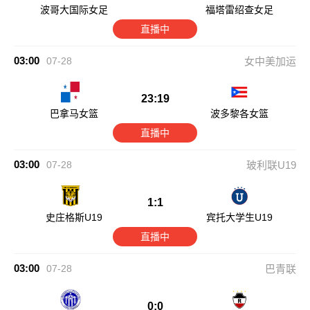
波哥大国际女足
福塔雷绍查女足
直播中
03:00
07-28
女中美加运
23:19
巴拿马女篮
波多黎各女篮
直播中
03:00
07-28
玻利联U19
1:1
史庄格斯U19
宾托大学生U19
直播中
03:00
07-28
巴青联
0:0