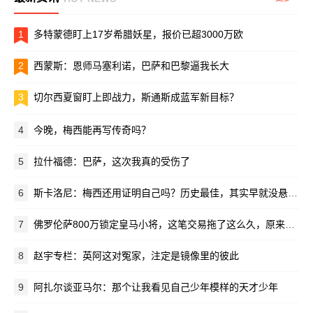
1
多特蒙德盯上17岁希腊妖星，报价已超3000万欧
2
西蒙斯：恩师马塞利诺，巴萨和巴黎逼我长大
3
切尔西夏窗盯上即战力，斯通斯成蓝军新目标？
4
今晚，梅西能再写传奇吗？
5
拉什福德：巴萨，这次我真的受伤了
6
斯卡洛尼：梅西还用证明自己吗？历史最佳，其实早就没悬念了
7
佛罗伦萨800万锁定皇马小将，这笔交易拖了这么久，原来是在等穆里尼奥点头
8
赵宇专栏：英阿这对冤家，注定是镜像里的彼此
9
阿扎尔谈亚马尔：那个让我看见自己少年模样的天才少年