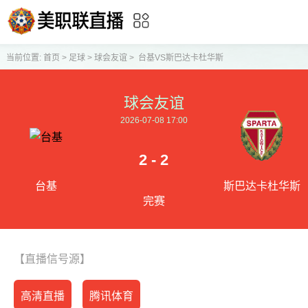
当前位置:
首页
>
足球
>
球会友谊
>
台基VS斯巴达卡杜华斯
球会友谊
2026-07-08 17:00
2 - 2
台基
斯巴达卡杜华斯
完赛
【直播信号源】
高清直播
腾讯体育