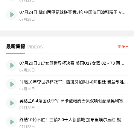
07月28日
07月24日 佛山西甲足球联赛第3轮 中国澳门澳科精英 VS 藝品高國際 全场录像
07月28日
最新集锦
VIDEOS
更多 +
07月20日U17女篮世界杯决赛 美国U17女篮 82 - 73 西班牙U17女篮 集锦
07月28日
时隔16年夺世界杯冠军！西班牙加时1-0阿根廷 费兰制胜恩佐染红
07月28日
英格兰6-4法国获季军 萨卡戴帽姆巴佩双响创纪录奥利塞2助+失良机
07月28日
终结10轮不胜！三镇2-0十人新鹏城 加布里埃尔直红 熊继政破门
07月28日