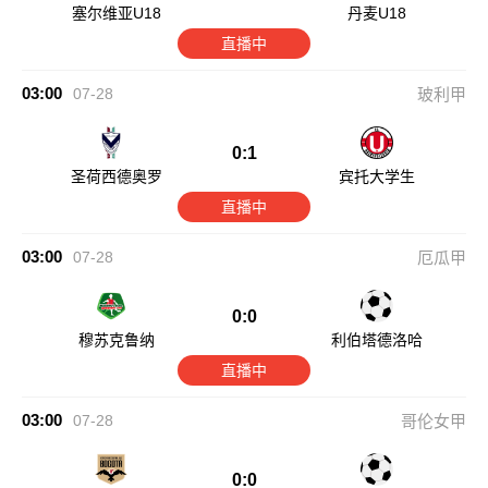
塞尔维亚U18
丹麦U18
直播中
03:00
07-28
玻利甲
0:1
圣荷西德奥罗
宾托大学生
直播中
03:00
07-28
厄瓜甲
0:0
穆苏克鲁纳
利伯塔德洛哈
直播中
03:00
07-28
哥伦女甲
0:0