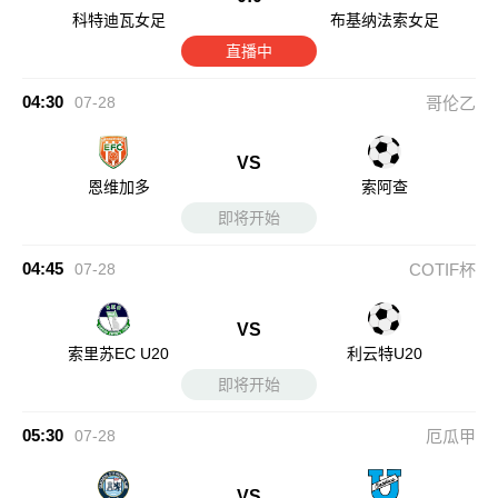
科特迪瓦女足
布基纳法索女足
直播中
04:30
07-28
哥伦乙
VS
恩维加多
索阿查
即将开始
04:45
07-28
COTIF杯
VS
索里苏EC U20
利云特U20
即将开始
05:30
07-28
厄瓜甲
VS