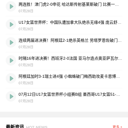
两连胜！津门虎2-0申花 哈达斯传射基莱斯破门 比赛一度暂停1小时
07月28日
U17女篮世界杯：中国队遭加拿大队绝杀无缘4强 庞云舒16+10
07月28日
连续两届进决赛！阿根廷2-1绝杀英格兰 劳塔罗恩佐破门梅西两助攻
07月28日
时隔16年进决赛！西班牙2-0法国 亚马尔造点奥亚萨瓦尔、波罗破门
07月28日
阿根廷加时3-1瑞士进4强 小蜘蛛破门梅西助攻麦卡恩博洛假摔染红
07月28日
07月12日U17女篮世界杯小组赛B组 墨西哥U17女篮51-80中国U17女篮 全场集锦
07月28日
最新资讯
HOT NEWS
更多 +