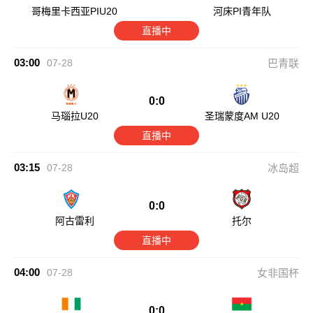
哥梅里卡西亚PIU20
河床PI青年队
直播中
03:00
07-28
巴青联
0:0
马瑙拉U20
圣瑞蒙度AM U20
直播中
03:15
07-28
冰岛超
0:0
阿古雷利
托尔
直播中
04:00
07-28
女非国杯
0:0