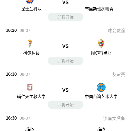
VS
昆士兰狮队
布里斯班狮吼青年
队
即将开始
16:30
08-07
球会友谊
VS
科尔多瓦
阿尔梅里亚
即将开始
16:30
08-07
友谊赛
VS
辅仁天主教大学
中国台湾艺术大学
即将开始
16:30
08-07
澳南女后备