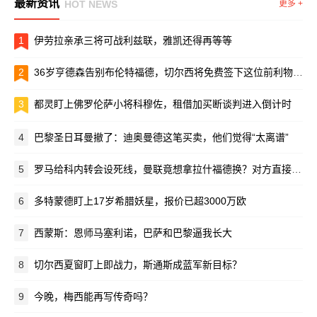
最新资讯
HOT NEWS
更多 +
1
伊劳拉亲承三将可战利兹联，雅凯还得再等等
2
36岁亨德森告别布伦特福德，切尔西将免费签下这位前利物浦队长
3
都灵盯上佛罗伦萨小将科穆佐，租借加买断谈判进入倒计时
4
巴黎圣日耳曼撤了：迪奥曼德这笔买卖，他们觉得“太离谱”
5
罗马给科内转会设死线，曼联竟想拿拉什福德换？对方直接摆手：养不起！
6
多特蒙德盯上17岁希腊妖星，报价已超3000万欧
7
西蒙斯：恩师马塞利诺，巴萨和巴黎逼我长大
8
切尔西夏窗盯上即战力，斯通斯成蓝军新目标？
9
今晚，梅西能再写传奇吗？