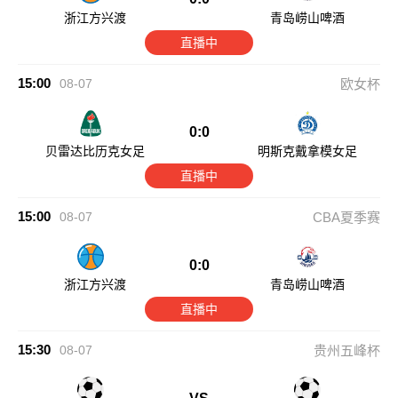
浙江方兴渡
青岛崂山啤酒
直播中
15:00
08-07
欧女杯
0:0
贝雷达比历克女足
明斯克戴拿模女足
直播中
15:00
08-07
CBA夏季赛
0:0
浙江方兴渡
青岛崂山啤酒
直播中
15:30
08-07
贵州五峰杯