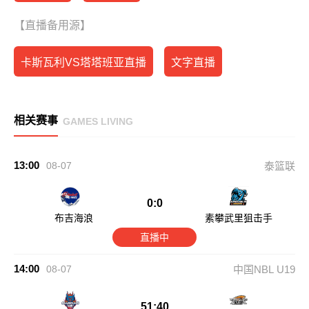
【直播备用源】
卡斯瓦利VS塔塔班亚直播
文字直播
相关赛事
GAMES LIVING
13:00
08-07
泰篮联
0:0
布吉海浪
素攀武里狙击手
直播中
14:00
08-07
中国NBL U19
51:40