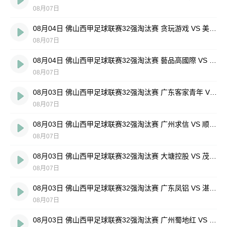
08月07日
08月04日 佛山西甲足球联赛32强淘汰赛 贪玩游戏 VS 美的薪火 全场录像
08月07日
08月04日 佛山西甲足球联赛32强淘汰赛 藝品高國際 VS 湛江狂狼·粵辉能源 全场录像
08月07日
08月03日 佛山西甲足球联赛32强淘汰赛 广东客家青年 VS 广州英华思力U17 全场录像
08月07日
08月03日 佛山西甲足球联赛32强淘汰赛 广州求信 VS 顺德新青年 全场录像
08月07日
08月03日 佛山西甲足球联赛32强淘汰赛 大塘控股 VS 茂名市点都得 全场录像
08月07日
08月03日 佛山西甲足球联赛32强淘汰赛 广东凤铝 VS 湛江八部科技 全场录像
08月07日
08月03日 佛山西甲足球联赛32强淘汰赛 广州蜀地红 VS 广州戴拿模 全场录像