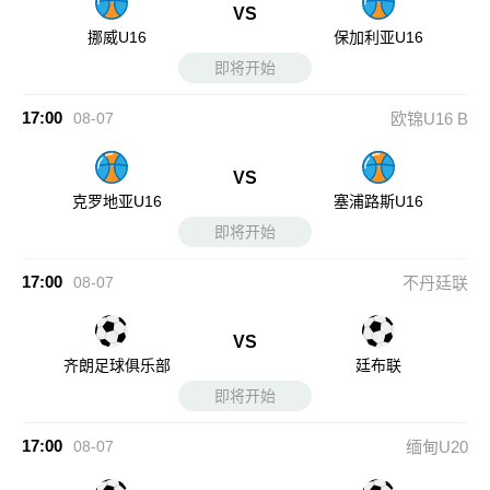
VS
挪威U16
保加利亚U16
即将开始
17:00
08-07
欧锦U16 B
VS
克罗地亚U16
塞浦路斯U16
即将开始
17:00
08-07
不丹廷联
VS
齐朗足球俱乐部
廷布联
即将开始
17:00
08-07
缅甸U20