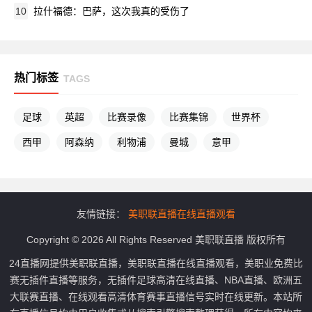
10
拉什福德：巴萨，这次我真的受伤了
热门标签
TAGS
足球
英超
比赛录像
比赛集锦
世界杯
西甲
阿森纳
利物浦
曼城
意甲
友情链接：
美职联直播在线直播观看
Copyright © 2026 All Rights Reserved 美职联直播 版权所有
24直播网提供美职联直播，美职联直播在线直播观看，美职业免费比
赛无插件直播等服务，无插件足球高清在线直播、NBA直播、欧洲五
大联赛直播、在线观看高清体育赛事直播信号实时在线更新。本站所