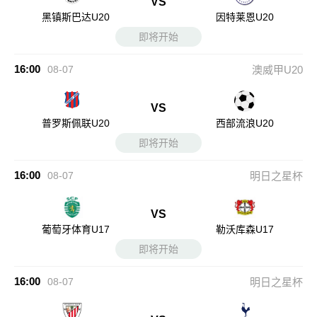
VS
黑镇斯巴达U20
因特莱恩U20
即将开始
16:00
08-07
澳威甲U20
VS
普罗斯佩联U20
西部流浪U20
即将开始
16:00
08-07
明日之星杯
VS
葡萄牙体育U17
勒沃库森U17
即将开始
16:00
08-07
明日之星杯