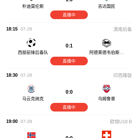
朴迪莫伦斯
吉达国民
直播中
18:15
07-28
澳南后备
0:1
西部前锋后备队
阿德莱德韦伯斯后
备队
直播中
18:30
07-28
印西隆联
0:0
马云克纳克
乌姆鲁普
直播中
19:00
07-28
欧锦U18 B