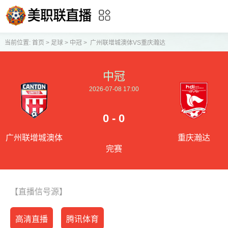
当前位置:
首页
>
足球
>
中冠
>
广州联增城澳体VS重庆瀚达
中冠
2026-07-08 17:00
0 - 0
广州联增城澳体
重庆瀚达
完赛
【直播信号源】
高清直播
腾讯体育