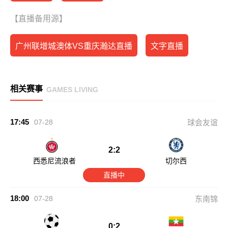
【直播备用源】
广州联增城澳体VS重庆瀚达直播
文字直播
相关赛事
GAMES LIVING
17:45
07-28
球会友谊
2:2
西悉尼流浪者
切尔西
直播中
18:00
07-28
东南锦
0:2