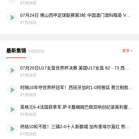
07月28日
07月24日 佛山西甲足球联赛第3轮 中国澳门澳科精英 VS 藝品高國際 全场录像
07月28日
最新集锦
VIDEOS
更多 +
07月20日U17女篮世界杯决赛 美国U17女篮 82 - 73 西班牙U17女篮 集锦
07月28日
时隔16年夺世界杯冠军！西班牙加时1-0阿根廷 费兰制胜恩佐染红
07月28日
英格兰6-4法国获季军 萨卡戴帽姆巴佩双响创纪录奥利塞2助+失良机
07月28日
终结10轮不胜！三镇2-0十人新鹏城 加布里埃尔直红 熊继政破门
07月28日