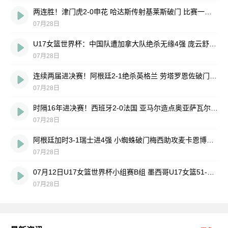
两连胜！津门虎2-0申花 哈达斯传射基莱斯破门 比赛一度暂停1小时
07月28日
U17女篮世界杯：中国队遭加拿大队绝杀无缘4强 庞云舒16+10
07月28日
连续两届进决赛！阿根廷2-1绝杀英格兰 劳塔罗恩佐破门梅西两助攻
07月28日
时隔16年进决赛！西班牙2-0法国 亚马尔造点奥亚萨瓦尔、波罗破门
07月28日
阿根廷加时3-1瑞士进4强 小蜘蛛破门梅西助攻麦卡恩博洛假摔染红
07月28日
07月12日U17女篮世界杯小组赛B组 墨西哥U17女篮51-80中国U17女篮 全场集锦
07月28日