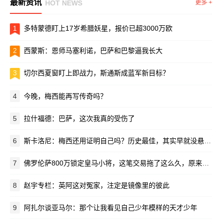
最新资讯
HOT NEWS
更多 +
1
多特蒙德盯上17岁希腊妖星，报价已超3000万欧
2
西蒙斯：恩师马塞利诺，巴萨和巴黎逼我长大
3
切尔西夏窗盯上即战力，斯通斯成蓝军新目标？
4
今晚，梅西能再写传奇吗？
5
拉什福德：巴萨，这次我真的受伤了
6
斯卡洛尼：梅西还用证明自己吗？历史最佳，其实早就没悬念了
7
佛罗伦萨800万锁定皇马小将，这笔交易拖了这么久，原来是在等穆里尼奥点头
8
赵宇专栏：英阿这对冤家，注定是镜像里的彼此
9
阿扎尔谈亚马尔：那个让我看见自己少年模样的天才少年