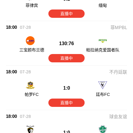
菲律宾
缅甸
直播中
18:00
07-28
菲MPBL
130:76
三宝颜布兰德
帕拉纳克爱国者队
直播中
18:00
07-28
不丹廷联
1:0
帕罗FC
廷布FC
直播中
18:00
07-28
球会友谊
1:0