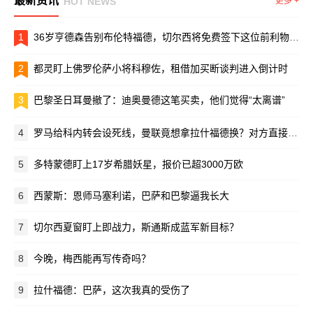
最新资讯
HOT NEWS
更多 +
1
36岁亨德森告别布伦特福德，切尔西将免费签下这位前利物浦队长
2
都灵盯上佛罗伦萨小将科穆佐，租借加买断谈判进入倒计时
3
巴黎圣日耳曼撤了：迪奥曼德这笔买卖，他们觉得“太离谱”
4
罗马给科内转会设死线，曼联竟想拿拉什福德换？对方直接摆手：养不起！
5
多特蒙德盯上17岁希腊妖星，报价已超3000万欧
6
西蒙斯：恩师马塞利诺，巴萨和巴黎逼我长大
7
切尔西夏窗盯上即战力，斯通斯成蓝军新目标？
8
今晚，梅西能再写传奇吗？
9
拉什福德：巴萨，这次我真的受伤了