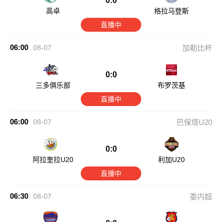
0:0
高卓
格拉马登斯
直播中
06:00
08-07
加勒比杯
0:0
三多俱乐部
布罗茨基
直播中
06:00
08-07
巴保塔U20
0:0
阿拉奎拉U20
利加U20
直播中
06:30
08-07
委内超