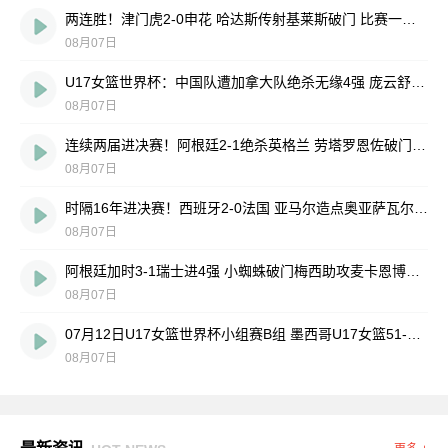
两连胜！津门虎2-0申花 哈达斯传射基莱斯破门 比赛一度暂停1小时
08月07日
U17女篮世界杯：中国队遭加拿大队绝杀无缘4强 庞云舒16+10
08月07日
连续两届进决赛！阿根廷2-1绝杀英格兰 劳塔罗恩佐破门梅西两助攻
08月07日
时隔16年进决赛！西班牙2-0法国 亚马尔造点奥亚萨瓦尔、波罗破门
08月07日
阿根廷加时3-1瑞士进4强 小蜘蛛破门梅西助攻麦卡恩博洛假摔染红
08月07日
07月12日U17女篮世界杯小组赛B组 墨西哥U17女篮51-80中国U17女篮 全场集锦
08月07日