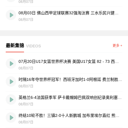
08月07日
08月03日 佛山西甲足球联赛32强淘汰赛 三水乐民兴健力宝 VS 中国澳门澳科精英 全场录像
08月07日
最新集锦
VIDEOS
更多 +
07月20日U17女篮世界杯决赛 美国U17女篮 82 - 73 西班牙U17女篮 集锦
08月07日
时隔16年夺世界杯冠军！西班牙加时1-0阿根廷 费兰制胜恩佐染红
08月07日
英格兰6-4法国获季军 萨卡戴帽姆巴佩双响创纪录奥利塞2助+失良机
08月07日
终结10轮不胜！三镇2-0十人新鹏城 加布里埃尔直红 熊继政破门
08月07日