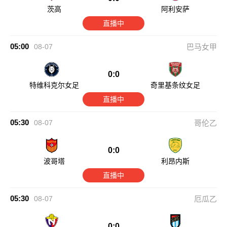
茨高
阿利安萨
直播中
05:00
08-07
巴马女甲
0:0
特维科克尔女足
奇里基条纹女足
直播中
05:30
08-07
哥伦乙
0:0
波哥塔
利昂内斯
直播中
05:30
08-07
厄瓜乙
0:0