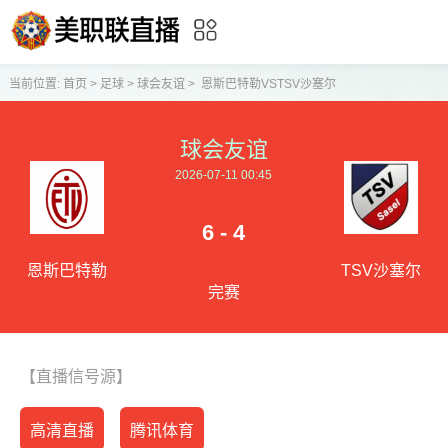
当前位置:
首页
>
足球
>
球会友谊
>
恩斯巴特勒VSTSV沙塞尔
球会友谊
2026-07-11 00:45
6 - 4
恩斯巴特勒
TSV沙塞尔
完赛
【直播信号源】
高清直播
腾讯体育