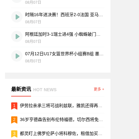
08月07日
时隔16年进决赛！西班牙2-0法国 亚马尔造点奥亚萨瓦尔、波罗破门
08月07日
阿根廷加时3-1瑞士进4强 小蜘蛛破门梅西助攻麦卡恩博洛假摔染红
08月07日
07月12日U17女篮世界杯小组赛B组 墨西哥U17女篮51-80中国U17女篮 全场集锦
08月07日
最新资讯
HOT NEWS
更多 +
1
伊劳拉亲承三将可战利兹联，雅凯还得再等等
2
36岁亨德森告别布伦特福德，切尔西将免费签下这位前利物浦队长
3
都灵盯上佛罗伦萨小将科穆佐，租借加买断谈判进入倒计时