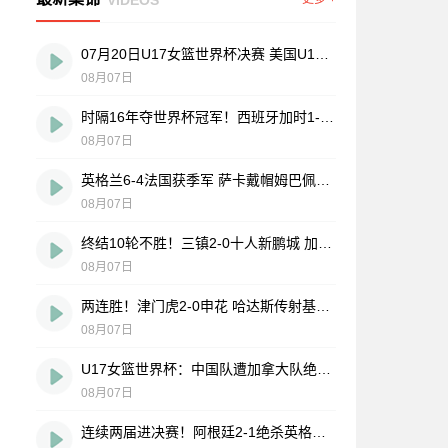
07月20日U17女篮世界杯决赛 美国U17女篮 82 - 73 西班牙U17女篮 集锦
08月07日
时隔16年夺世界杯冠军！西班牙加时1-0阿根廷 费兰制胜恩佐染红
08月07日
英格兰6-4法国获季军 萨卡戴帽姆巴佩双响创纪录奥利塞2助+失良机
08月07日
终结10轮不胜！三镇2-0十人新鹏城 加布里埃尔直红 熊继政破门
08月07日
两连胜！津门虎2-0申花 哈达斯传射基莱斯破门 比赛一度暂停1小时
08月07日
U17女篮世界杯：中国队遭加拿大队绝杀无缘4强 庞云舒16+10
08月07日
连续两届进决赛！阿根廷2-1绝杀英格兰 劳塔罗恩佐破门梅西两助攻