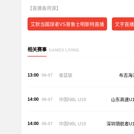
【直播备用源】
艾默当踢球者VS普鲁士明斯特直播
文字直播
相关赛事
GAMES LIVING
13:00
08-07
泰篮联
布吉海
14:00
08-07
中国NBL U19
山东高速U1
14:00
08-07
中国NBL U19
深圳領航者U1