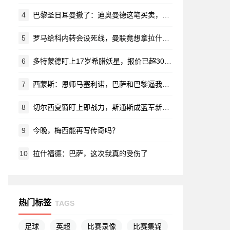
4
巴黎圣日耳曼撤了：迪奥曼德这笔买卖，他们觉得“太离谱”
5
罗马给科内转会设死线，曼联竟想拿拉什福德换？对方直接摆手：养不起！
6
多特蒙德盯上17岁希腊妖星，报价已超3000万欧
7
西蒙斯：恩师马塞利诺，巴萨和巴黎逼我长大
8
切尔西夏窗盯上即战力，斯通斯成蓝军新目标？
9
今晚，梅西能再写传奇吗？
10
拉什福德：巴萨，这次我真的受伤了
热门标签
TAGS
足球
英超
比赛录像
比赛集锦