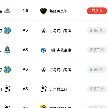
0:0
直播中
院
基隆黑风筝
VS
即将开始
渡
青岛崂山啤酒
VS
即将开始
女
明斯克戴拿模女
足
VS
即将开始
渡
青岛崂山啤酒
VS
即将开始
月
红岩村二队