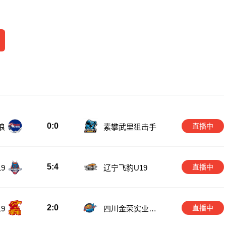
0:0
直播中
浪
素攀武里狙击手
5:4
直播中
9
辽宁飞豹U19
2:0
直播中
9
四川金荣实业U1
9