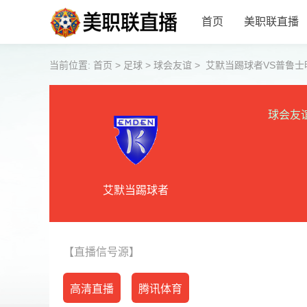
首页
美职联直播
当前位置:
首页
>
足球
>
球会友谊
>
艾默当踢球者VS普鲁士
球会友
艾默当踢球者
【直播信号源】
高清直播
腾讯体育