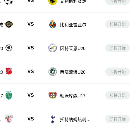
VS
即将开始
女
艾勒斯利女足
VS
即将开始
城
比利亚雷亚尔B
队
VS
即将开始
0
因特莱恩U20
VS
即将开始
0
西部流浪U20
VS
即将开始
7
勒沃库森U17
VS
即将开始
U
托特纳姆热刺U1
7