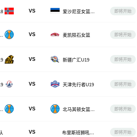
VS
即将开始
8
爱沙尼亚女篮U1
8
VS
即将开始
女
麦凯陨石女篮
VS
即将开始
9
新疆广汇U19
VS
即将开始
9
天津先行者U19
VS
即将开始
U
北马其顿女篮U1
8
VS
即将开始
队
布里斯班狮吼青