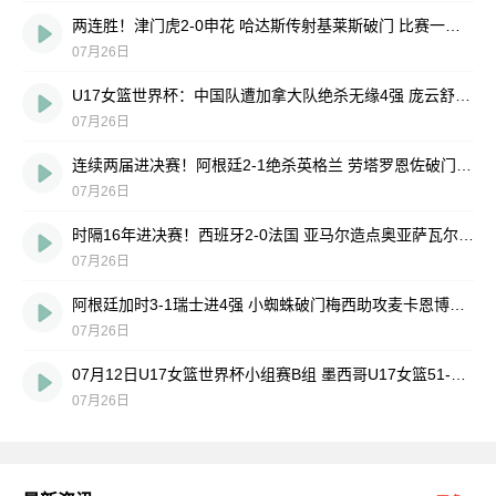
两连胜！津门虎2-0申花 哈达斯传射基莱斯破门 比赛一度暂停1小时
07月26日
U17女篮世界杯：中国队遭加拿大队绝杀无缘4强 庞云舒16+10
07月26日
连续两届进决赛！阿根廷2-1绝杀英格兰 劳塔罗恩佐破门梅西两助攻
07月26日
时隔16年进决赛！西班牙2-0法国 亚马尔造点奥亚萨瓦尔、波罗破门
07月26日
阿根廷加时3-1瑞士进4强 小蜘蛛破门梅西助攻麦卡恩博洛假摔染红
07月26日
07月12日U17女篮世界杯小组赛B组 墨西哥U17女篮51-80中国U17女篮 全场集锦
07月26日