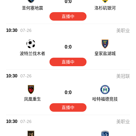
0:0
圣何塞地震
洛杉矶银河
直播中
10:30
07-26
美职业
0:0
波特兰伐木者
皇家盐湖城
直播中
10:30
07-26
美冠联
0:0
凤凰重生
哈特福德竞技
直播中
10:30
07-26
美职业