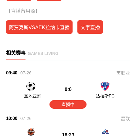
【直播备用源】
阿贾克斯VSAEK拉纳卡直播
文字直播
相关赛事
GAMES LIVING
09:40
07-26
美职业
0:0
圣地亚哥
达拉斯FC
直播中
10:00
07-26
墨联
18:23