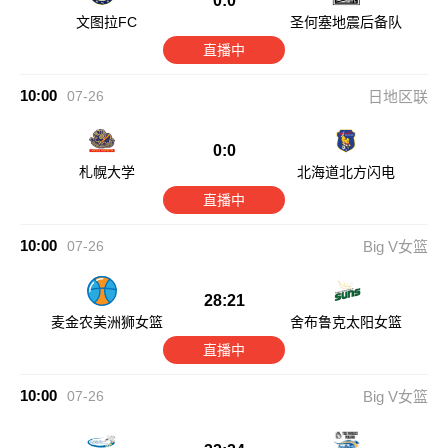
0:0
文图拉FC
圣何塞地震后备队
直播中
10:00
07-26
日地区联
0:0
札幌大学
北海道北方闪电
直播中
10:00
07-26
Big V女篮
28:21
麦金农美洲狮女篮
舍布鲁克太阳女篮
直播中
10:00
07-26
Big V女篮