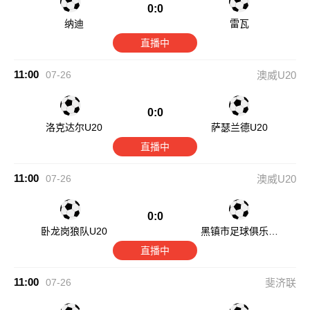
0:0
纳迪
雷瓦
直播中
11:00
07-26
澳威U20
0:0
洛克达尔U20
萨瑟兰德U20
直播中
11:00
07-26
澳威U20
0:0
卧龙岗狼队U20
黑镇市足球俱乐部
U20
直播中
11:00
07-26
斐济联