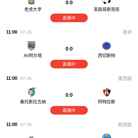
0:0
老虎大学
圣路易斯竞技
直播中
11:00
07-26
美甲
0:0
AV阿尔塔
西切斯特
直播中
11:00
07-26
墨西联
0:0
桑托斯拉古纳
阿特拉斯
直播中
11:00
07-26
新西联