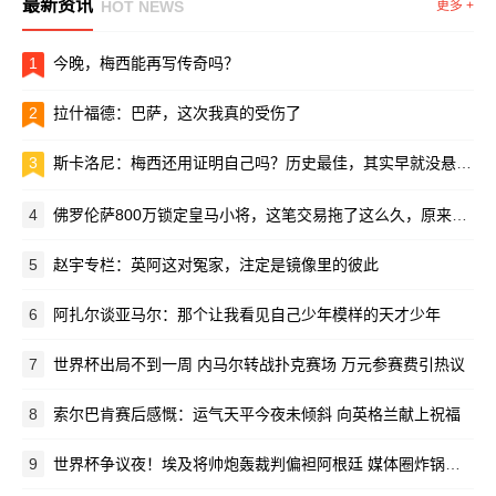
最新资讯
HOT NEWS
更多 +
1
今晚，梅西能再写传奇吗？
2
拉什福德：巴萨，这次我真的受伤了
3
斯卡洛尼：梅西还用证明自己吗？历史最佳，其实早就没悬念了
4
佛罗伦萨800万锁定皇马小将，这笔交易拖了这么久，原来是在等穆里尼奥点头
5
赵宇专栏：英阿这对冤家，注定是镜像里的彼此
6
阿扎尔谈亚马尔：那个让我看见自己少年模样的天才少年
7
世界杯出局不到一周 内马尔转战扑克赛场 万元参赛费引热议
8
索尔巴肯赛后感慨：运气天平今夜未倾斜 向英格兰献上祝福
9
世界杯争议夜！埃及将帅炮轰裁判偏袒阿根廷 媒体圈炸锅判罚尺度不一