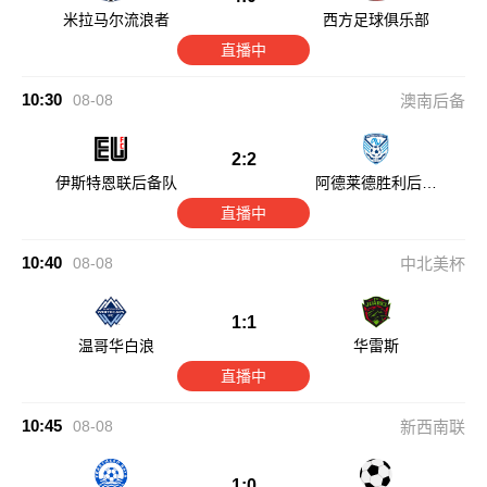
米拉马尔流浪者
西方足球俱乐部
直播中
10:30
08-08
澳南后备
2:2
伊斯特恩联后备队
阿德莱德胜利后备
队
直播中
10:40
08-08
中北美杯
1:1
温哥华白浪
华雷斯
直播中
10:45
08-08
新西南联
1:0