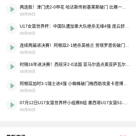
两连胜！津门虎2-0申花 哈达斯传射基莱斯破门 比赛一度暂停1小时
08月08日
U17女篮世界杯：中国队遭加拿大队绝杀无缘4强 庞云舒16+10
08月08日
连续两届进决赛！阿根廷2-1绝杀英格兰 劳塔罗恩佐破门梅西两助攻
08月08日
时隔16年进决赛！西班牙2-0法国 亚马尔造点奥亚萨瓦尔、波罗破门
08月08日
阿根廷加时3-1瑞士进4强 小蜘蛛破门梅西助攻麦卡恩博洛假摔染红
08月08日
07月12日U17女篮世界杯小组赛B组 墨西哥U17女篮51-80中国U17女篮 全场集锦
08月08日