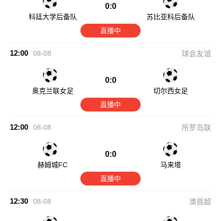
0:0
科廷大学后备队
苏比亚科后备队
直播中
12:00
08-08
球会友谊
0:0
奥克兰联女足
切尔西女足
直播中
12:00
08-08
所罗岛联
0:0
赫姆城FC
马来塔
直播中
12:30
08-08
澳首超