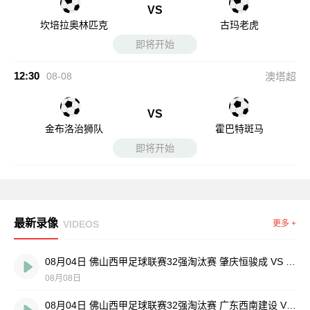
VS
坎培拉奥林匹克
古玛老虎
即将开始
12:30
08-08
澳塔超
VS
金布洛治狮队
霍巴特斑马
即将开始
最新录像
VIDEOS
更多 +
08月04日 佛山西甲足球联赛32强淘汰赛 肇庆恒骏成 VS 三七互娱 全场录像
08月08日
08月04日 佛山西甲足球联赛32强淘汰赛 广东西南建设 VS 香港圣徒 全场录像