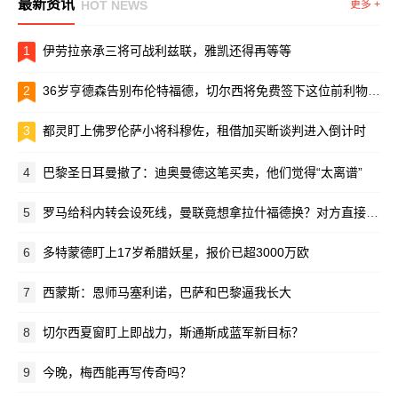
最新资讯
HOT NEWS
更多 +
1
伊劳拉亲承三将可战利兹联，雅凯还得再等等
2
36岁亨德森告别布伦特福德，切尔西将免费签下这位前利物浦队长
3
都灵盯上佛罗伦萨小将科穆佐，租借加买断谈判进入倒计时
4
巴黎圣日耳曼撤了：迪奥曼德这笔买卖，他们觉得“太离谱”
5
罗马给科内转会设死线，曼联竟想拿拉什福德换？对方直接摆手：养不起！
6
多特蒙德盯上17岁希腊妖星，报价已超3000万欧
7
西蒙斯：恩师马塞利诺，巴萨和巴黎逼我长大
8
切尔西夏窗盯上即战力，斯通斯成蓝军新目标？
9
今晚，梅西能再写传奇吗？