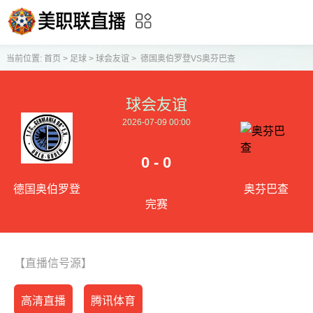
当前位置:
首页
>
足球
>
球会友谊
>
德国奥伯罗登VS奥芬巴查
球会友谊
2026-07-09 00:00
0 - 0
德国奥伯罗登
奥芬巴查
完赛
【直播信号源】
高清直播
腾讯体育