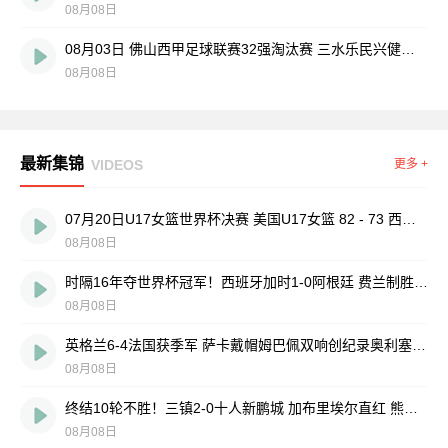
08月08日
08月03日 佛山西甲足球联赛32强淘汰赛 三水乐民兴健力宝 VS 中国澳门澳科精英 全场录像
08月08日
最新集锦
VIDEOS
更多 +
07月20日U17女篮世界杯决赛 美国U17女篮 82 - 73 西班牙U17女篮 集锦
08月08日
时隔16年夺世界杯冠军！西班牙加时1-0阿根廷 费兰制胜恩佐染红
08月08日
英格兰6-4法国获季军 萨卡戴帽姆巴佩双响创纪录奥利塞2助+失良机
08月08日
终结10轮不胜！三镇2-0十人新鹏城 加布里埃尔直红 熊继政破门
08月08日