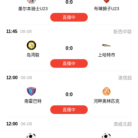
0:0
墨尔本骑士U23
布琳狮子U23
直播中
11:45
08-08
新西中联
0:0
岛湾联
上哈特市
直播中
12:00
08-08
澳塔超
0:0
南霍巴特
河畔奥林匹克
直播中
12:00
08-08
澳威北超