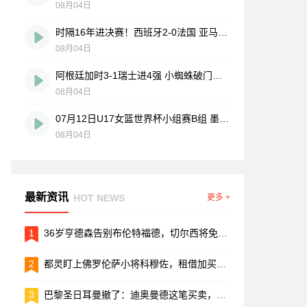
08月04日
时隔16年进决赛！西班牙2-0法国 亚马尔造点奥亚萨瓦尔、波罗破门
08月04日
阿根廷加时3-1瑞士进4强 小蜘蛛破门梅西助攻麦卡恩博洛假摔染红
08月04日
07月12日U17女篮世界杯小组赛B组 墨西哥U17女篮51-80中国U17女篮 全场集锦
08月04日
最新资讯
HOT NEWS
更多 +
1
36岁亨德森告别布伦特福德，切尔西将免费签下这位前利物浦队长
2
都灵盯上佛罗伦萨小将科穆佐，租借加买断谈判进入倒计时
3
巴黎圣日耳曼撤了：迪奥曼德这笔买卖，他们觉得“太离谱”