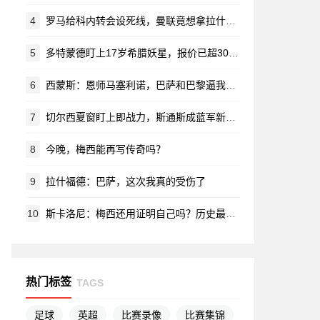
4
罗马给科内转会设死线，曼联竟想拿拉什福德换？对方直接摆手：养不起！
5
多特蒙德盯上17岁希腊妖星，报价已超3000万欧
6
西蒙斯：恩师马塞利诺，巴萨和巴黎逼我长大
7
切尔西夏窗盯上即战力，斯通斯成蓝军新目标？
8
今晚，梅西能再写传奇吗？
9
拉什福德：巴萨，这次我真的受伤了
10
斯卡洛尼：梅西还用证明自己吗？历史最佳，其实早就没悬念了
热门标签
TAGS
足球
英超
比赛录像
比赛集锦