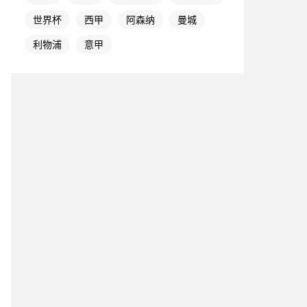
世界杯
西甲
阿森纳
曼城
利物浦
意甲