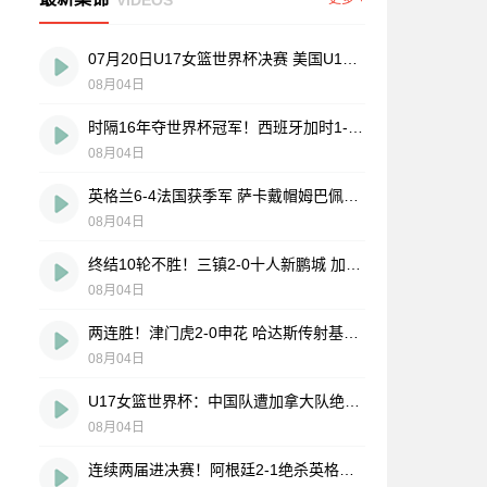
07月20日U17女篮世界杯决赛 美国U17女篮 82 - 73 西班牙U17女篮 集锦
08月04日
时隔16年夺世界杯冠军！西班牙加时1-0阿根廷 费兰制胜恩佐染红
08月04日
英格兰6-4法国获季军 萨卡戴帽姆巴佩双响创纪录奥利塞2助+失良机
08月04日
终结10轮不胜！三镇2-0十人新鹏城 加布里埃尔直红 熊继政破门
08月04日
两连胜！津门虎2-0申花 哈达斯传射基莱斯破门 比赛一度暂停1小时
08月04日
U17女篮世界杯：中国队遭加拿大队绝杀无缘4强 庞云舒16+10
08月04日
连续两届进决赛！阿根廷2-1绝杀英格兰 劳塔罗恩佐破门梅西两助攻