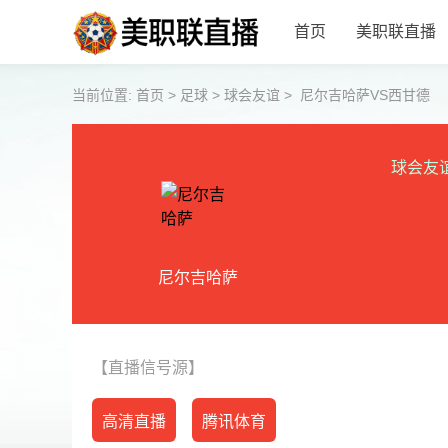
首页
美职联直播
当前位置:
首页
>
足球
>
球会友谊
>
尼尔吉哈萨VS西甘德
球会友
尼尔吉哈萨
【直播信号源】
高清直播
腾讯体育