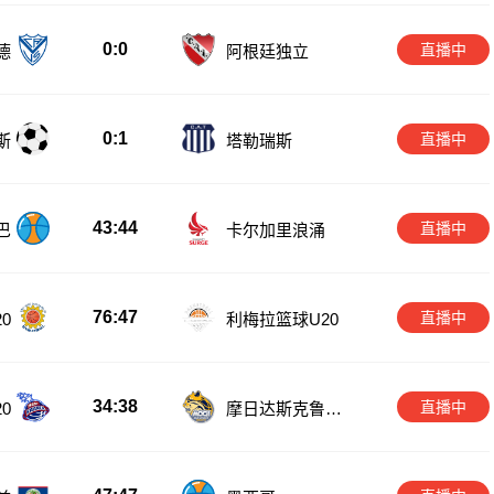
0:0
直播中
德
阿根廷独立
0:1
直播中
斯
塔勒瑞斯
43:44
直播中
巴
卡尔加里浪涌
76:47
直播中
0
利梅拉篮球U20
34:38
直播中
0
摩日达斯克鲁济
斯U20