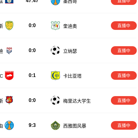
47:47
直播中
兹
墨西哥
0:0
直播中
斯
奎迪奥
0:0
直播中
迪
立纳瑟
0:1
直播中
C
卡比亚塔
0:0
直播中
斯
梅里达大学生
9:3
直播中
由
西雅图风暴