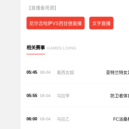
【直播备用源】
尼尔吉哈萨VS西甘德直播
文字直播
相关赛事
GAMES LIVING
05:45
08-04
墨西女超
亚特兰特女
05:55
08-04
乌拉甲
防卫者体
06:00
08-04
乌拉乙
FC派桑