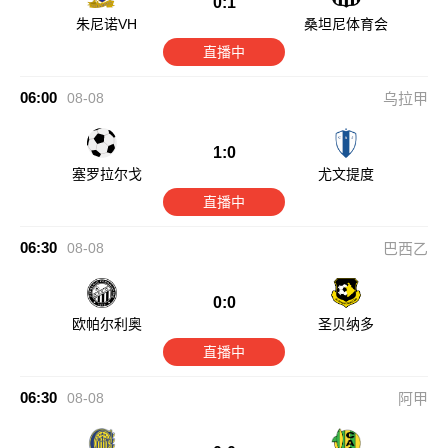
0:1
朱尼诺VH
桑坦尼体育会
直播中
06:00
08-08
乌拉甲
1:0
塞罗拉尔戈
尤文提度
直播中
06:30
08-08
巴西乙
0:0
欧帕尔利奥
圣贝纳多
直播中
06:30
08-08
阿甲