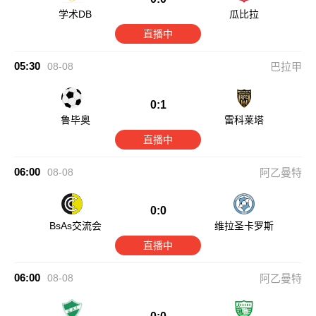
学术DB
瓜比拉
直播中
05:30
08-08
巴拉甲
0:1
鲁毕奥
雷科莱塔
直播中
06:00
08-08
阿乙曼特
0:0
BsAs交流会
维拉圣卡罗斯
直播中
06:00
08-08
阿乙曼特