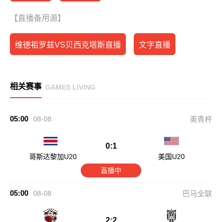
【直播备用源】
维德祖罗兹VS贝西克塔斯直播
文字直播
相关赛事
GAMES LIVING
05:00
08-08
美青杯
0:1
哥斯达黎加U20
美国U20
直播中
05:00
08-08
巴马全联
2:2