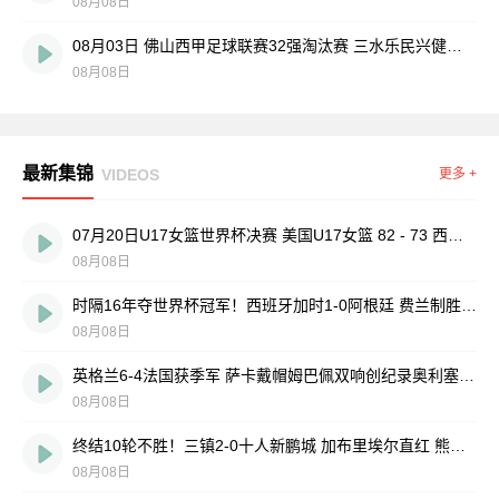
08月08日
08月03日 佛山西甲足球联赛32强淘汰赛 三水乐民兴健力宝 VS 中国澳门澳科精英 全场录像
08月08日
最新集锦
VIDEOS
更多 +
07月20日U17女篮世界杯决赛 美国U17女篮 82 - 73 西班牙U17女篮 集锦
08月08日
时隔16年夺世界杯冠军！西班牙加时1-0阿根廷 费兰制胜恩佐染红
08月08日
英格兰6-4法国获季军 萨卡戴帽姆巴佩双响创纪录奥利塞2助+失良机
08月08日
终结10轮不胜！三镇2-0十人新鹏城 加布里埃尔直红 熊继政破门
08月08日