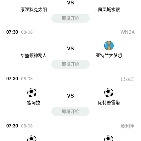
VS
康涅狄克太阳
凤凰城水银
即将开始
07:30
WNBA
08-08
VS
华盛顿神秘人
亚特兰大梦想
即将开始
07:30
08-08
巴西乙
VS
塞阿拉
庞特普雷塔
即将开始
07:30
08-08
玻利甲