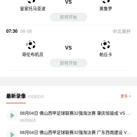
VS
皇家托马亚波
奥鲁罗
即将开始
07:30
08-08
中北美杯
VS
哥伦布机员
帕丘卡
即将开始
最新录像
VIDEOS
更多 +
08月04日 佛山西甲足球联赛32强淘汰赛 肇庆恒骏成 VS 三七互娱 全场录像
08月08日
08月04日 佛山西甲足球联赛32强淘汰赛 广东西南建设 VS 香港圣徒 全场录像