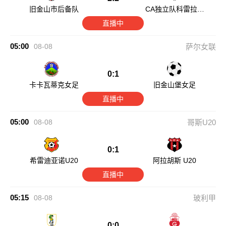
旧金山市后备队
CA独立队科雷拉后
备队
直播中
05:00
08-08
萨尔女联
0:1
卡卡瓦蒂克女足
旧金山堡女足
直播中
05:00
08-08
哥斯U20
0:1
希雷迪亚诺U20
阿拉胡斯 U20
直播中
05:15
08-08
玻利甲
0:0