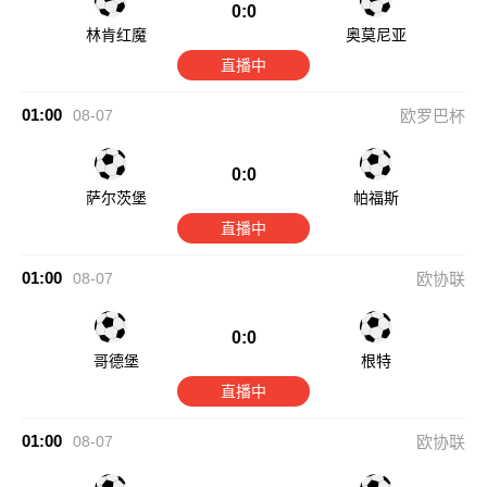
0:0
林肯红魔
奥莫尼亚
直播中
01:00
08-07
欧罗巴杯
0:0
萨尔茨堡
帕福斯
直播中
01:00
08-07
欧协联
0:0
哥德堡
根特
直播中
01:00
08-07
欧协联