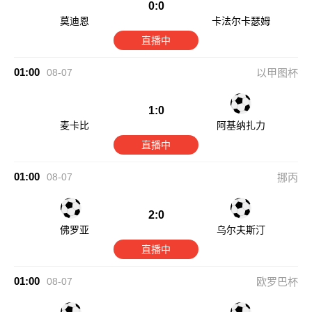
0:0
莫迪恩
卡法尔卡瑟姆
直播中
01:00
08-07
以甲图杯
1:0
麦卡比
阿基纳扎力
直播中
01:00
08-07
挪丙
2:0
佛罗亚
乌尔夫斯汀
直播中
01:00
08-07
欧罗巴杯