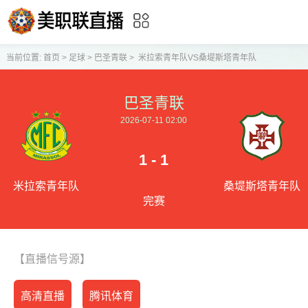
当前位置:
首页
>
足球
>
巴圣青联
>
米拉索青年队VS桑堤斯塔青年队
巴圣青联
2026-07-11 02:00
1 - 1
米拉索青年队
桑堤斯塔青年队
完赛
【直播信号源】
高清直播
腾讯体育