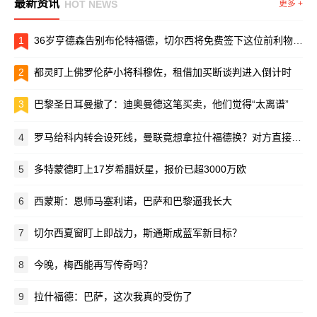
最新资讯
HOT NEWS
更多 +
1
36岁亨德森告别布伦特福德，切尔西将免费签下这位前利物浦队长
2
都灵盯上佛罗伦萨小将科穆佐，租借加买断谈判进入倒计时
3
巴黎圣日耳曼撤了：迪奥曼德这笔买卖，他们觉得“太离谱”
4
罗马给科内转会设死线，曼联竟想拿拉什福德换？对方直接摆手：养不起！
5
多特蒙德盯上17岁希腊妖星，报价已超3000万欧
6
西蒙斯：恩师马塞利诺，巴萨和巴黎逼我长大
7
切尔西夏窗盯上即战力，斯通斯成蓝军新目标？
8
今晚，梅西能再写传奇吗？
9
拉什福德：巴萨，这次我真的受伤了