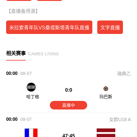
【直播备用源】
米拉索青年队VS桑堤斯塔青年队直播
文字直播
相关赛事
GAMES LIVING
00:00
08-07
瑞典乙
0:0
哈丁格
玛巴斯
直播中
00:00
08-07
女欧U18 A
47:45