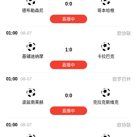
0:0
德布勒森尼
哥本哈根
直播中
01:00
08-07
欧协联
1:0
基辅迪纳摩
卡拉巴克
直播中
01:00
08-07
欧罗巴杯
0:0
波兹南莱赫
克拉克斯维克
直播中
01:00
08-07
欧协联