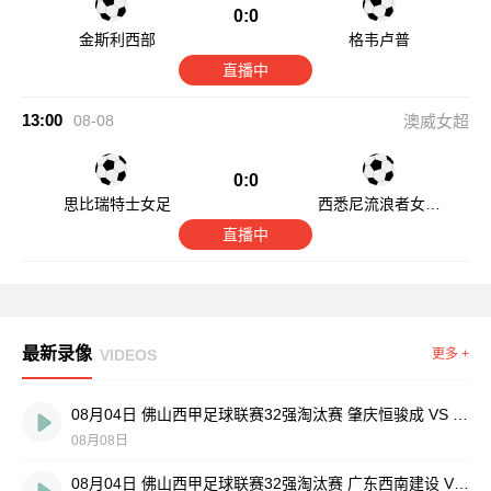
0:0
金斯利西部
格韦卢普
直播中
13:00
08-08
澳威女超
0:0
思比瑞特士女足
西悉尼流浪者女足
B队
直播中
最新录像
VIDEOS
更多 +
08月04日 佛山西甲足球联赛32强淘汰赛 肇庆恒骏成 VS 三七互娱 全场录像
08月08日
08月04日 佛山西甲足球联赛32强淘汰赛 广东西南建设 VS 香港圣徒 全场录像