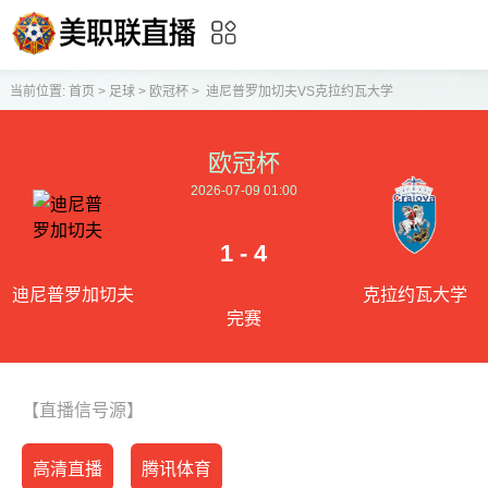
当前位置:
首页
>
足球
>
欧冠杯
>
迪尼普罗加切夫VS克拉约瓦大学
欧冠杯
2026-07-09 01:00
1 - 4
迪尼普罗加切夫
克拉约瓦大学
完赛
【直播信号源】
高清直播
腾讯体育