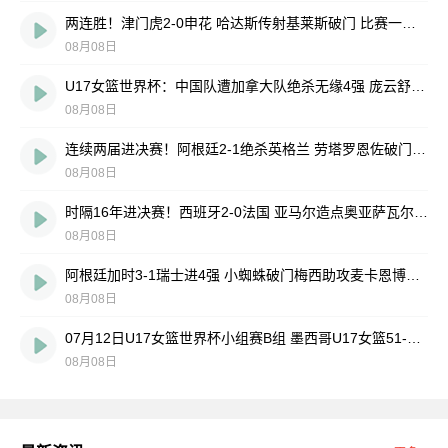
两连胜！津门虎2-0申花 哈达斯传射基莱斯破门 比赛一度暂停1小时
08月08日
U17女篮世界杯：中国队遭加拿大队绝杀无缘4强 庞云舒16+10
08月08日
连续两届进决赛！阿根廷2-1绝杀英格兰 劳塔罗恩佐破门梅西两助攻
08月08日
时隔16年进决赛！西班牙2-0法国 亚马尔造点奥亚萨瓦尔、波罗破门
08月08日
阿根廷加时3-1瑞士进4强 小蜘蛛破门梅西助攻麦卡恩博洛假摔染红
08月08日
07月12日U17女篮世界杯小组赛B组 墨西哥U17女篮51-80中国U17女篮 全场集锦
08月08日