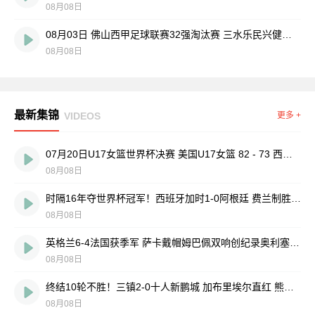
08月08日
08月03日 佛山西甲足球联赛32强淘汰赛 三水乐民兴健力宝 VS 中国澳门澳科精英 全场录像
08月08日
最新集锦
VIDEOS
更多 +
07月20日U17女篮世界杯决赛 美国U17女篮 82 - 73 西班牙U17女篮 集锦
08月08日
时隔16年夺世界杯冠军！西班牙加时1-0阿根廷 费兰制胜恩佐染红
08月08日
英格兰6-4法国获季军 萨卡戴帽姆巴佩双响创纪录奥利塞2助+失良机
08月08日
终结10轮不胜！三镇2-0十人新鹏城 加布里埃尔直红 熊继政破门
08月08日