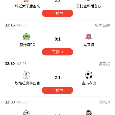
2:2
科廷大学后备队
苏比亚科后备队
直播中
12:15
08-08
所罗岛联
0:1
赫姆城FC
马来塔
直播中
12:30
08-08
澳首超
2:1
坎培拉奥林匹克
古玛老虎
直播中
12:30
08-08
澳塔超