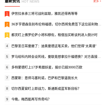
最新资讯
HOT NEWS
更多 +
1
伊劳拉亲承三将可战利兹联，雅凯还得再等等
2
36岁亨德森告别布伦特福德，切尔西将免费签下这位前利物浦队长
3
都灵盯上佛罗伦萨小将科穆佐，租借加买断谈判进入倒计时
4
巴黎圣日耳曼撤了：迪奥曼德这笔买卖，他们觉得“太离谱”
5
罗马给科内转会设死线，曼联竟想拿拉什福德换？对方直接摆手：养不起！
6
多特蒙德盯上17岁希腊妖星，报价已超3000万欧
7
西蒙斯：恩师马塞利诺，巴萨和巴黎逼我长大
8
切尔西夏窗盯上即战力，斯通斯成蓝军新目标？
9
今晚，梅西能再写传奇吗？