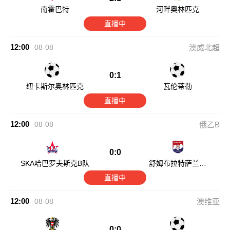
南霍巴特
河畔奥林匹克
直播中
12:00
08-08
澳威北超
0:1
纽卡斯尔奥林匹克
瓦伦蒂勒
直播中
12:00
08-08
俄乙B
0:0
SKA哈巴罗夫斯克B队
舒姆布拉特萨兰斯
克
直播中
12:00
08-08
澳维亚
0:0