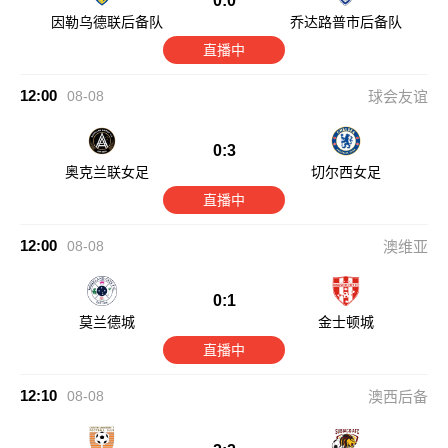
0:0
因勒乌德联后备队
乔达路普市后备队
直播中
12:00
08-08
球会友谊
0:3
奥克兰联女足
切尔西女足
直播中
12:00
08-08
澳维亚
0:1
莫兰德城
金士顿城
直播中
12:10
08-08
澳西后备