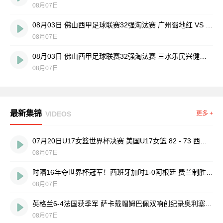
08月07日
08月03日 佛山西甲足球联赛32强淘汰赛 广州蜀地红 VS 广州戴拿模 全场录像
08月07日
08月03日 佛山西甲足球联赛32强淘汰赛 三水乐民兴健力宝 VS 中国澳门澳科精英 全场录像
08月07日
最新集锦
VIDEOS
更多 +
07月20日U17女篮世界杯决赛 美国U17女篮 82 - 73 西班牙U17女篮 集锦
08月07日
时隔16年夺世界杯冠军！西班牙加时1-0阿根廷 费兰制胜恩佐染红
08月07日
英格兰6-4法国获季军 萨卡戴帽姆巴佩双响创纪录奥利塞2助+失良机
08月07日