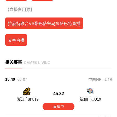
【直播备用源】
拉赫特联合VS塔巴萨鲁乌拉萨巴特直播
文字直播
相关赛事
GAMES LIVING
15:40
08-07
中国NBL U19
45:32
浙江广厦U19
新疆广汇U19
直播中