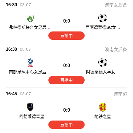
16:30
08-07
澳南女后备
0:0
弗林德斯联合女足后备
西阿德莱德SC女足
队
后备队
直播中
16:30
08-07
澳南女后备
0:0
南部足球中心女足后备
阿德莱德大学女足
队
后备队
直播中
16:45
08-07
澳南超
0:0
阿德莱德彗星
地铁之星
直播中