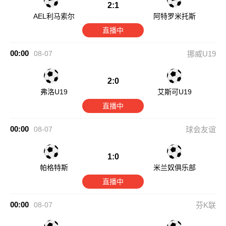
2:1
AEL利马索尔
阿特罗米托斯
直播中
00:00
08-07
挪威U19
2:0
弗洛U19
艾斯可U19
直播中
00:00
08-07
球会友谊
1:0
帕格特斯
米兰奴俱乐部
直播中
00:00
08-07
芬K联