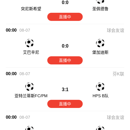
0:0
突尼斯希望
圣佩德鲁
直播中
00:00
08-07
球会友谊
0:0
艾巴辛尼
堡加迪斯
直播中
00:00
08-07
芬K联
3:1
亚特兰蒂斯FC/PM
HPS B队
直播中
00:00
08-07
球会友谊