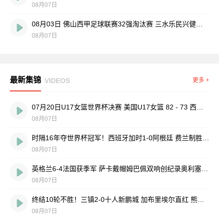
08月07日
08月03日 佛山西甲足球联赛32强淘汰赛 三水乐民兴健力宝 VS 中国澳门澳科精英 全场录像
08月07日
最新集锦
VIDEOS
更多 +
07月20日U17女篮世界杯决赛 美国U17女篮 82 - 73 西班牙U17女篮 集锦
08月07日
时隔16年夺世界杯冠军！西班牙加时1-0阿根廷 费兰制胜恩佐染红
08月07日
英格兰6-4法国获季军 萨卡戴帽姆巴佩双响创纪录奥利塞2助+失良机
08月07日
终结10轮不胜！三镇2-0十人新鹏城 加布里埃尔直红 熊继政破门
08月07日