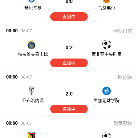
0:0
赫尔辛基
马瑟韦尔
直播中
00:00
08-07
欧罗巴杯
0:2
特拉维夫马卡比
索非亚中央陆军
直播中
00:00
08-07
欧协联
2:0
亚布洛内茨
里加足球学院
直播中
00:00
08-07
欧罗巴杯