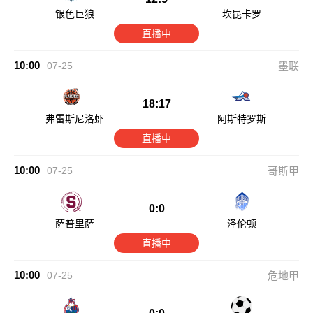
银色巨狼
坎昆卡罗
直播中
10:00
07-25
墨联
18:17
弗雷斯尼洛虾
阿斯特罗斯
直播中
10:00
07-25
哥斯甲
0:0
萨普里萨
泽伦顿
直播中
10:00
07-25
危地甲