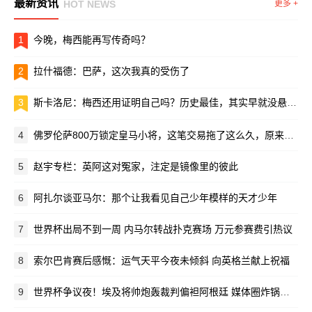
最新资讯
HOT NEWS
更多 +
1
今晚，梅西能再写传奇吗？
2
拉什福德：巴萨，这次我真的受伤了
3
斯卡洛尼：梅西还用证明自己吗？历史最佳，其实早就没悬念了
4
佛罗伦萨800万锁定皇马小将，这笔交易拖了这么久，原来是在等穆里尼奥点头
5
赵宇专栏：英阿这对冤家，注定是镜像里的彼此
6
阿扎尔谈亚马尔：那个让我看见自己少年模样的天才少年
7
世界杯出局不到一周 内马尔转战扑克赛场 万元参赛费引热议
8
索尔巴肯赛后感慨：运气天平今夜未倾斜 向英格兰献上祝福
9
世界杯争议夜！埃及将帅炮轰裁判偏袒阿根廷 媒体圈炸锅判罚尺度不一