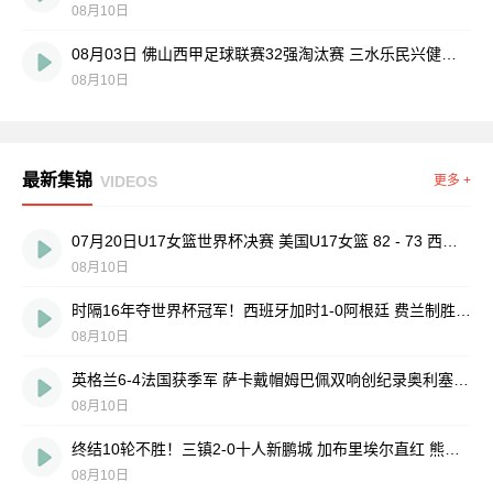
08月10日
08月03日 佛山西甲足球联赛32强淘汰赛 三水乐民兴健力宝 VS 中国澳门澳科精英 全场录像
08月10日
最新集锦
VIDEOS
更多 +
07月20日U17女篮世界杯决赛 美国U17女篮 82 - 73 西班牙U17女篮 集锦
08月10日
时隔16年夺世界杯冠军！西班牙加时1-0阿根廷 费兰制胜恩佐染红
08月10日
英格兰6-4法国获季军 萨卡戴帽姆巴佩双响创纪录奥利塞2助+失良机
08月10日
终结10轮不胜！三镇2-0十人新鹏城 加布里埃尔直红 熊继政破门
08月10日