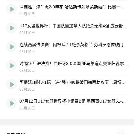
两连胜！津门虎2-0申花 哈达斯传射基莱斯破门 比赛一度暂停1小时
08月10日
U17女篮世界杯：中国队遭加拿大队绝杀无缘4强 庞云舒16+10
08月10日
连续两届进决赛！阿根廷2-1绝杀英格兰 劳塔罗恩佐破门梅西两助攻
08月10日
时隔16年进决赛！西班牙2-0法国 亚马尔造点奥亚萨瓦尔、波罗破门
08月10日
阿根廷加时3-1瑞士进4强 小蜘蛛破门梅西助攻麦卡恩博洛假摔染红
08月10日
07月12日U17女篮世界杯小组赛B组 墨西哥U17女篮51-80中国U17女篮 全场集锦
08月10日