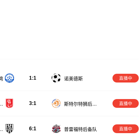
1:1
直播中
湾
诺美德斯
3:1
直播中
后
斯特尔特狮后备
队
6:1
直播中
备
普雷福特后备队