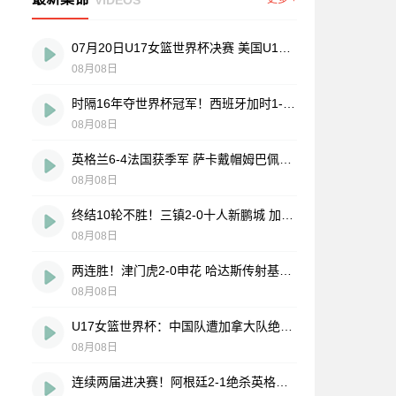
07月20日U17女篮世界杯决赛 美国U17女篮 82 - 73 西班牙U17女篮 集锦
08月08日
时隔16年夺世界杯冠军！西班牙加时1-0阿根廷 费兰制胜恩佐染红
08月08日
英格兰6-4法国获季军 萨卡戴帽姆巴佩双响创纪录奥利塞2助+失良机
08月08日
终结10轮不胜！三镇2-0十人新鹏城 加布里埃尔直红 熊继政破门
08月08日
两连胜！津门虎2-0申花 哈达斯传射基莱斯破门 比赛一度暂停1小时
08月08日
U17女篮世界杯：中国队遭加拿大队绝杀无缘4强 庞云舒16+10
08月08日
连续两届进决赛！阿根廷2-1绝杀英格兰 劳塔罗恩佐破门梅西两助攻