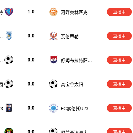
1:0
直播中
特
河畔奥林匹克
0:0
直播中
匹
瓦伦蒂勒
0:0
直播中
斯
舒姆布拉特萨兰
斯克
0:0
直播中
园
高宝谷太阳
0:0
直播中
3
FC索伦托U23
0:0
直播中
备
尼兰西澳洲大学