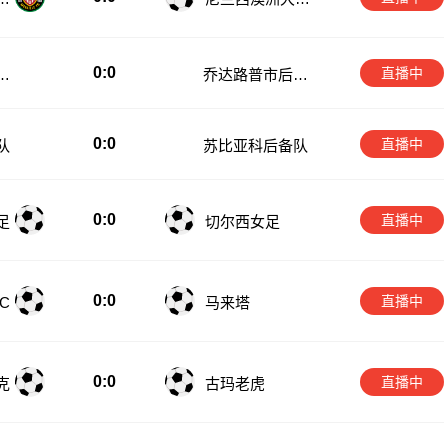
后备队
0:0
直播中
备
乔达路普市后备
队
0:0
直播中
队
苏比亚科后备队
0:0
直播中
足
切尔西女足
0:0
直播中
C
马来塔
0:0
直播中
克
古玛老虎