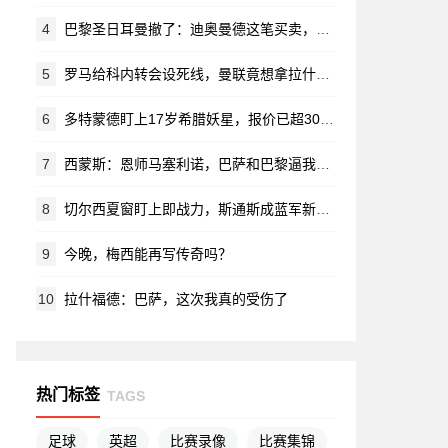
4
巴黎圣日耳曼撤了：迪奥曼德这笔买卖，他们觉得“太离谱”
5
罗马给科内转会设死线，曼联竟想拿拉什福德换？对方直接摆手：养不起！
6
多特蒙德盯上17岁希腊妖星，报价已超3000万欧
7
西蒙斯：恩师马塞利诺，巴萨和巴黎逼我长大
8
切尔西夏窗盯上即战力，斯通斯成蓝军新目标？
9
今晚，梅西能再写传奇吗？
10
拉什福德：巴萨，这次我真的受伤了
热门标签
TAGS
足球
英超
比赛录像
比赛集锦