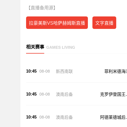
【直播备用源】
拉豪美斯VS哈萨赫姆斯直播
文字直播
相关赛事
GAMES LIVING
10:45
08-08
新西南联
菲利米德海
10:45
08-08
澳南后备
克罗伊登国王
备队
10:45
08-08
澳南后备
阿德莱德城后
队