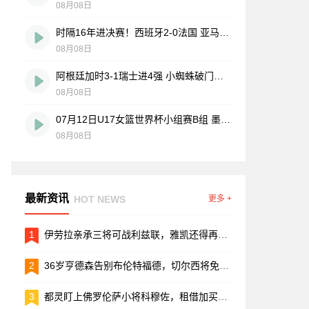
08月08日
时隔16年进决赛！西班牙2-0法国 亚马尔造点奥亚萨瓦尔、波罗破门
08月08日
阿根廷加时3-1瑞士进4强 小蜘蛛破门梅西助攻麦卡恩博洛假摔染红
08月08日
07月12日U17女篮世界杯小组赛B组 墨西哥U17女篮51-80中国U17女篮 全场集锦
08月08日
最新资讯
HOT NEWS
更多 +
1
伊劳拉亲承三将可战利兹联，雅凯还得再等等
2
36岁亨德森告别布伦特福德，切尔西将免费签下这位前利物浦队长
3
都灵盯上佛罗伦萨小将科穆佐，租借加买断谈判进入倒计时