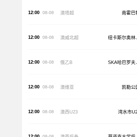
12:00
08-08
澳塔超
南霍巴
12:00
08-08
澳威北超
纽卡斯尔奥林
克
12:00
08-08
俄乙B
SKA哈巴罗夫
克B队
12:00
08-08
澳维亚
凯勒公
12:00
08-08
澳西U23
湾水市U2
12:00
08-08
澳西后备
莫道克大学后