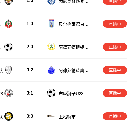
1:0
直播中
学
悉尼奥林匹克U2
0
1:0
直播中
馆
贝尔格莱德白城
后备队
2:0
直播中
机
阿德莱德眼镜蛇
后备队
0:2
直播中
队
阿德莱德蓝鹰后
备队
0:1
直播中
3
布琳狮子U23
0:0
直播中
联
上哈特市