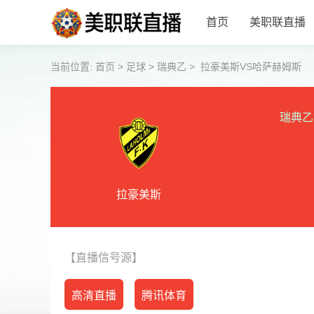
首页
美职联直播
当前位置:
首页
>
足球
>
瑞典乙
>
拉豪美斯VS哈萨赫姆斯
瑞典乙
拉豪美斯
【直播信号源】
高清直播
腾讯体育