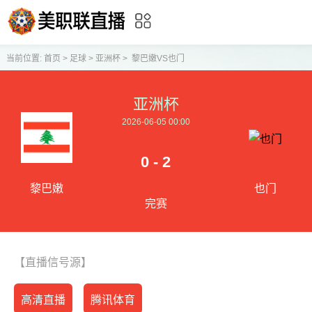
当前位置:
首页
>
足球
>
亚洲杯
>
黎巴嫩VS也门
亚洲杯
2026-06-05 00:00
0 - 2
黎巴嫩
也门
完赛
【直播信号源】
高清直播
腾讯体育