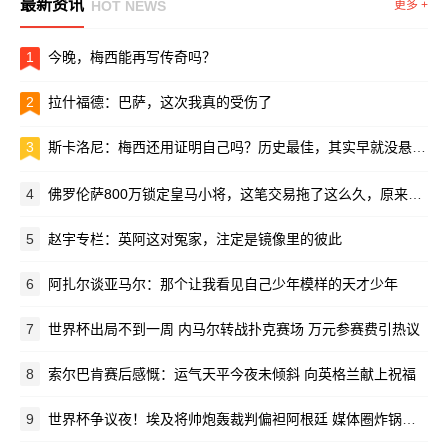
最新资讯
HOT NEWS
更多 +
1
今晚，梅西能再写传奇吗？
2
拉什福德：巴萨，这次我真的受伤了
3
斯卡洛尼：梅西还用证明自己吗？历史最佳，其实早就没悬念了
4
佛罗伦萨800万锁定皇马小将，这笔交易拖了这么久，原来是在等穆里尼奥点头
5
赵宇专栏：英阿这对冤家，注定是镜像里的彼此
6
阿扎尔谈亚马尔：那个让我看见自己少年模样的天才少年
7
世界杯出局不到一周 内马尔转战扑克赛场 万元参赛费引热议
8
索尔巴肯赛后感慨：运气天平今夜未倾斜 向英格兰献上祝福
9
世界杯争议夜！埃及将帅炮轰裁判偏袒阿根廷 媒体圈炸锅判罚尺度不一