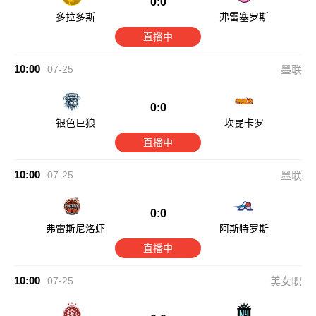
0:0
多拉多斯
弗雷塞罗斯
直播中
10:00
07-25
墨联
0:0
银色巨狼
坎昆卡罗
直播中
10:00
07-25
墨联
0:0
弗雷斯尼洛虾
阿斯特罗斯
直播中
10:00
07-25
美女职