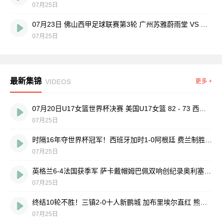
07月25日
07月23日 佛山西甲足球联赛第3轮 广州苏雅蔚雨堂 VS 极速超鹰广州FC 全场录像
07月25日
最新集锦
VIDEOS
更多 +
07月20日U17女篮世界杯决赛 美国U17女篮 82 - 73 西班牙U17女篮 集锦
07月25日
时隔16年夺世界杯冠军！西班牙加时1-0阿根廷 费兰制胜恩佐染红
07月25日
英格兰6-4法国获季军 萨卡戴帽姆巴佩双响创纪录奥利塞2助+失良机
07月25日
终结10轮不胜！三镇2-0十人新鹏城 加布里埃尔直红 熊继政破门
07月25日