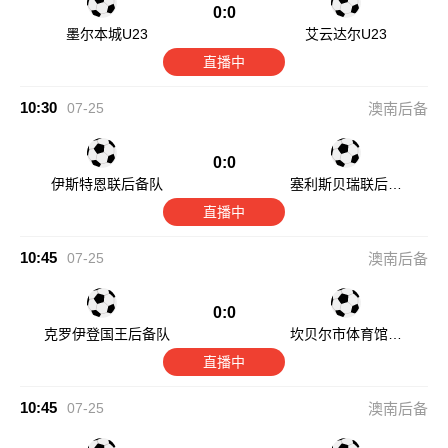
0:0
墨尔本城U23
艾云达尔U23
直播中
10:30
07-25
澳南后备
0:0
伊斯特恩联后备队
塞利斯贝瑞联后备
队
直播中
10:45
07-25
澳南后备
0:0
克罗伊登国王后备队
坎贝尔市体育馆后
备队
直播中
10:45
07-25
澳南后备