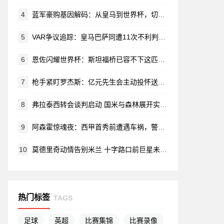
4
蓝军豪购基因解码：从皇马到世界杯，切尔西的转会狂想曲
5
VAR争议追踪：皇马巴萨同遭11次不利判罚 但银河战舰失分更惨重
6
恩佐闪耀世界杯：斯坦福桥已容不下这匹野马？
7
枪手紧盯罗杰斯：亿元先生会主动投怀送抱吗？
8
弗拉泰西转会谈判启动 国米与森林展开实质性接触
9
阿森霍惊魂夜：西甲首秀前遭遇车祸，警察局里备战人生转折点
10
莫德里奇动情告别米兰 十字路口前巨星未定去向
热门标签
TAGS
足球
英超
比赛集锦
比赛录像