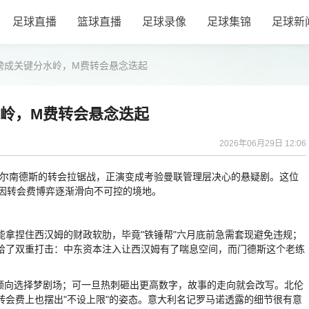
足球直播
篮球直播
足球录像
足球集锦
足球新
万镑成关键分水岭，M费转会悬念迭起
水岭，M费转会悬念迭起
2026年06月29日 12:06
尔南德斯的转会拉锯战，正演变成考验曼联管理层决心的悬疑剧。这位
却因转会费博弈逐渐滑向不可控的境地。
捏住西汉姆的财政软肋，毕竟"铁锤帮"六月底前急需套现避免违规；
给了双重打击：中东资本注入让西汉姆有了喘息空间，而门德斯这个老练
向选择梦剧场；可一旦热刺砸出更高数字，故事的走向就会改写。北伦
转会费上也摆出"不设上限"的姿态。意大利名记罗马诺透露的细节很有意