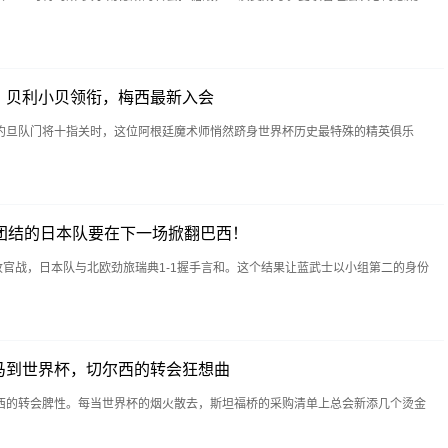
：贝利小贝领衔，梅西最新入会
约旦队门将十指关时，这位阿根廷魔术师悄然跻身世界杯历史最特殊的精英俱乐
团结的日本队要在下一场掀翻巴西！
收官战，日本队与北欧劲旅瑞典1-1握手言和。这个结果让蓝武士以小组第二的身份
马到世界杯，切尔西的转会狂想曲
西的转会脾性。每当世界杯的烟火散去，斯坦福桥的采购清单上总会新添几个烫金