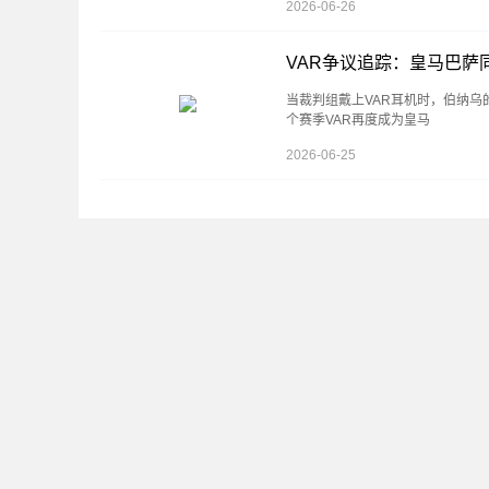
2026-06-26
VAR争议追踪：皇马巴萨
当裁判组戴上VAR耳机时，伯纳乌的
个赛季VAR再度成为皇马
2026-06-25