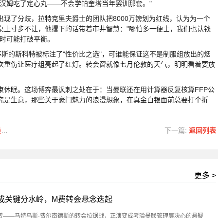
汉姆吃了定心丸——不会学帕奎塔当年罢训那套。"
了分歧，拉特克里夫爵士的团队把8000万镑划为红线，认为为一个
桌上寸步不让，他撂下的话带着市井智慧："哪怕多一便士，我们也认钱
随时可能打破平衡。
的斯科特被标注了"性价比之选"，可谁能保证这不是制服组放出的烟
次重伤让医疗组亮起了红灯。转会窗就像七月伦敦的天气，明明看着要放
眠。这场博弈最讽刺之处在于：当曼联还在用计算器反复核算FFP公
究是生意，那些关于豪门魅力的浪漫想象，在真金白银面前总要打个折
会
下一篇:
返回列表
更多 >
镑成关键分水岭，M费转会悬念迭起
转——马特乌斯·费尔南德斯的转会拉锯战，正演变成考验曼联管理层决心的悬疑