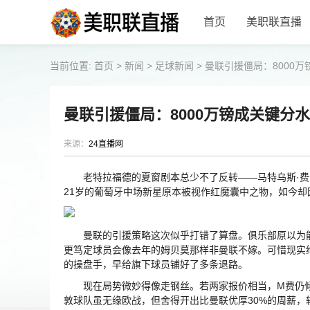
首页
美职联直播
当前位置:
首页
>
新闻
>
足球新闻
>
曼联引援僵局：8000
曼联引援僵局：8000万镑成关键分
来源：
24直播网
老特拉福德的夏窗剧本总少不了反转——马特乌斯·费
21岁的葡萄牙中场新星原本被视作红魔囊中之物，如今
曼联的引援策略这次似乎打错了算盘。俱乐部原以为能拿
更笃定球员会像去年的姆贝莫那样非曼联不嫁。可惜现实
的操盘手，早给旗下球员铺好了多条退路。
现在局势微妙得像走钢丝。若两家报价相当，M费仍倾
敦球队虽无缘欧战，但舍得开出比曼联优厚30%的周薪，