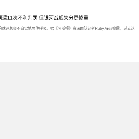
同遭11次不利判罚 但银河战舰失分更惨重
球迷总会不自觉地屏住呼吸。据《阿斯报》资深跟队记者Ruby Arés披露，过去这