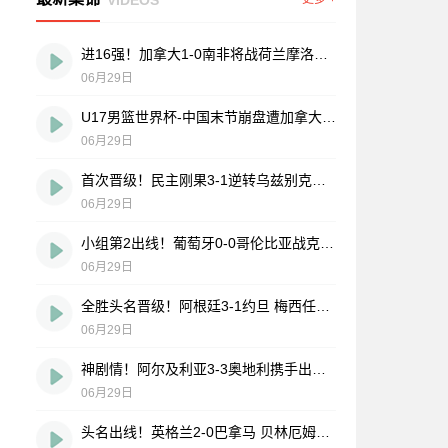
进16强！加拿大1-0南非将战荷兰摩洛哥胜者 欧斯塔基奥92分钟绝杀
06月29日
U17男篮世界杯-中国末节崩盘遭加拿大逆转 狂丢40个后场篮板
06月29日
首次晋级！民主刚果3-1逆转乌兹别克斯坦淘汰赛对英格兰 维萨双响
06月29日
小组第2出线！葡萄牙0-0哥伦比亚战克罗地亚 哥伦比亚头名战加纳
06月29日
全胜头名晋级！阿根廷3-1约旦 梅西任意球破门打进世界杯第19球
06月29日
神剧情！阿尔及利亚3-3奥地利携手出线 卡拉季奇绝平送伊朗出局
06月29日
头名出线！英格兰2-0巴拿马 贝林厄姆传射凯恩破门创纪录宽萨伤退