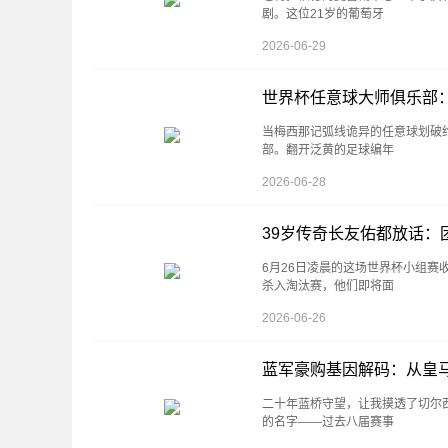
剧。这位21岁的葡萄牙
2026-06-29
世界杯任意球大师俱乐部
当梅西那记弧线诡异的任意球划破
部。翻开泛黄的足球编年
2026-06-28
39岁传奇长友佑都放话：
6月26日凌晨的这场世界杯小组赛
杀入淘汰赛，他们即将面
2026-06-26
蓝军豪购基因解码：从皇
二十年蓝桥守望，让我摸透了切尔
的名字——过去八届赛事