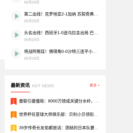
06月29日
第二出线！克罗地亚2-1加纳 苏契奇弗拉希奇破门 加纳第三出线
06月29日
头名出线！西班牙1-0送乌拉圭出局 巴埃纳制胜穆斯莱拉送礼+被换
06月29日
将战阿根廷！佛得角0-0沙特三连平小组第二出线 沙特2分垫底出局
06月29日
最新资讯
HOT NEWS
更多 +
1
曼联引援僵局：8000万镑成关键分水岭，M费转会悬念迭起
2
世界杯任意球大师俱乐部：贝利小贝领衔，梅西最新入会
3
39岁传奇长友佑都放话：团结的日本队要在下一场掀翻巴西！