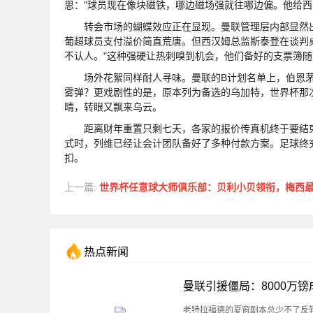
思："球员现在像块磁铁，哪边磁场强就往哪边偏。他给西
转会市场的蝴蝶效应正在显现。曼联管理层内部显然出现
葡超球员支付溢价简直荒唐。但西汉姆总监斯泰登在谈判
不认人。"这种强硬让热刺嗅到机会，他们备好的支票簿
场外花絮同样耐人寻味。曼联的B计划名单上，伯恩茅斯
雾弹？更戏剧性的是，原本列为备选的乌加特，世界杯那
晴，转眼又飘来乌云。
距离财年重置只剩七天，各家的报价传真机终于要结束休
式时，列维已经让会计团队备好了多种付款方案。足球终
扣。
上一篇:
世界杯任意球大师俱乐部：贝利小贝领衔，梅西最新入
热点新闻
曼联引援僵局：8000万
老特拉福德的夏窗剧本总少不了反