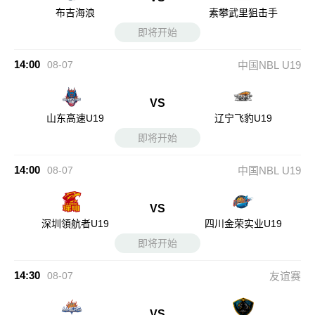
布吉海浪
素攀武里狙击手
即将开始
14:00
08-07
中国NBL U19
VS
山东高速U19
辽宁飞豹U19
即将开始
14:00
08-07
中国NBL U19
VS
深圳領航者U19
四川金荣实业U19
即将开始
14:30
08-07
友谊赛
VS