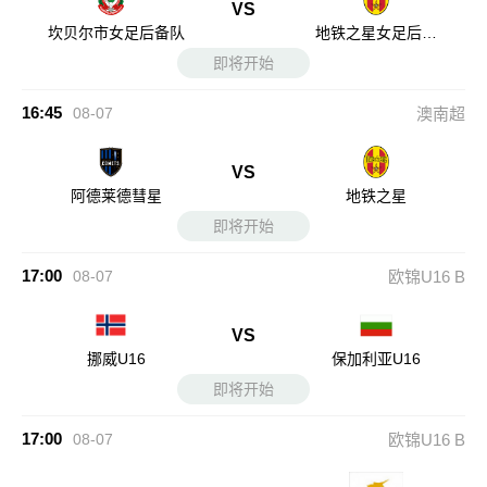
VS
坎贝尔市女足后备队
地铁之星女足后备
队
即将开始
16:45
08-07
澳南超
VS
阿德莱德彗星
地铁之星
即将开始
17:00
08-07
欧锦U16 B
VS
挪威U16
保加利亚U16
即将开始
17:00
08-07
欧锦U16 B