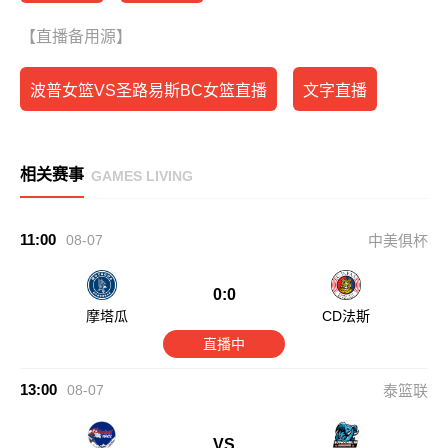
【直播备用源】
波普女篮VS圣路易斯BC女篮直播
文字直播
相关赛事
GAMES LIVING
11:00
08-07
中美俱杯
0:0
摩塔瓜
CD法斯
直播中
13:00
08-07
泰篮联
VS