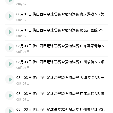
08月07日
08月04日 佛山西甲足球联赛32强淘汰赛 贪玩游戏 VS 美的薪火 全场录像
08月07日
08月04日 佛山西甲足球联赛32强淘汰赛 藝品高國際 VS 湛江狂狼·粵辉能源 全场录像
08月07日
08月03日 佛山西甲足球联赛32强淘汰赛 广东客家青年 VS 广州英华思力U17 全场录像
08月07日
08月03日 佛山西甲足球联赛32强淘汰赛 广州求信 VS 顺德新青年 全场录像
08月07日
08月03日 佛山西甲足球联赛32强淘汰赛 大塘控股 VS 茂名市点都得 全场录像
08月07日
08月03日 佛山西甲足球联赛32强淘汰赛 广东凤铝 VS 湛江八部科技 全场录像
08月07日
08月03日 佛山西甲足球联赛32强淘汰赛 广州蜀地红 VS 广州戴拿模 全场录像