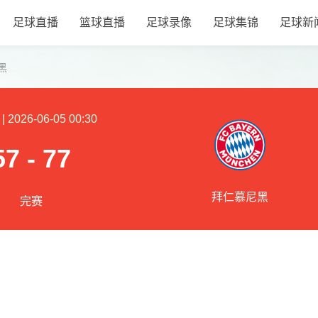
足球直播
篮球直播
足球录像
足球集锦
足球新
黑
|
2026-06-05 00:30
57 - 77
拜仁慕尼黑
完赛