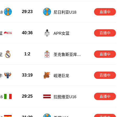
29:23
直播中
8
尼日利亚U18
40:36
直播中
篮
APR女篮
1:2
直播中
足
圣克鲁斯亚库巴
女足
33:19
直播中
牛
岘港巨龙
29:25
直播中
6
拉脱维亚U16