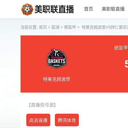
首页
美职联直播
当前位置:
首页
>
篮球
>
德篮甲
>
特莱克姆波恩VS拜仁慕尼
德篮甲
特莱克姆波恩
【直播信号源】
高清直播
腾讯体育