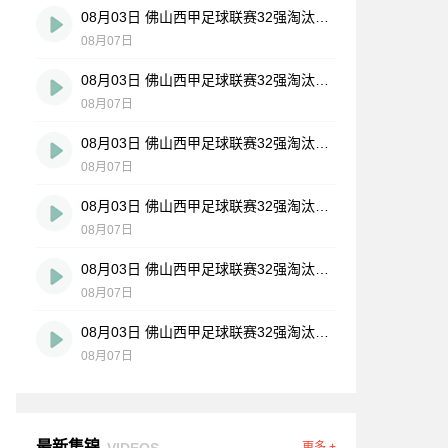
08月03日 佛山西甲足球联赛32强淘汰赛 广东客家青年 VS 广州英华思力U17 全场录像
08月07日
08月03日 佛山西甲足球联赛32强淘汰赛 广州求信 VS 顺德新青年 全场录像
08月07日
08月03日 佛山西甲足球联赛32强淘汰赛 大塘控股 VS 茂名市点都得 全场录像
08月07日
08月03日 佛山西甲足球联赛32强淘汰赛 广东凤铝 VS 湛江八部科技 全场录像
08月07日
08月03日 佛山西甲足球联赛32强淘汰赛 广州蜀地红 VS 广州戴拿模 全场录像
08月07日
08月03日 佛山西甲足球联赛32强淘汰赛 三水乐民兴健力宝 VS 中国澳门澳科精英 全场录像
08月07日
最新集锦
VIDEOS
更多 +