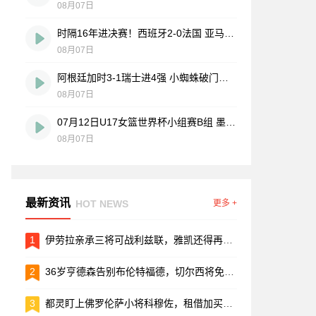
08月07日
时隔16年进决赛！西班牙2-0法国 亚马尔造点奥亚萨瓦尔、波罗破门
08月07日
阿根廷加时3-1瑞士进4强 小蜘蛛破门梅西助攻麦卡恩博洛假摔染红
08月07日
07月12日U17女篮世界杯小组赛B组 墨西哥U17女篮51-80中国U17女篮 全场集锦
08月07日
最新资讯
HOT NEWS
更多 +
1
伊劳拉亲承三将可战利兹联，雅凯还得再等等
2
36岁亨德森告别布伦特福德，切尔西将免费签下这位前利物浦队长
3
都灵盯上佛罗伦萨小将科穆佐，租借加买断谈判进入倒计时