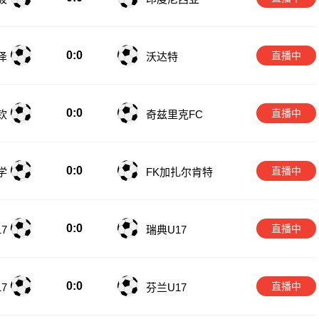
0:0
直播中
泽
沃达特
0:0
直播中
钦
奇兹里克FC
0:0
直播中
学
FK加扎尔肯特
0:0
直播中
7
瑞典U17
0:0
直播中
7
芬兰U17