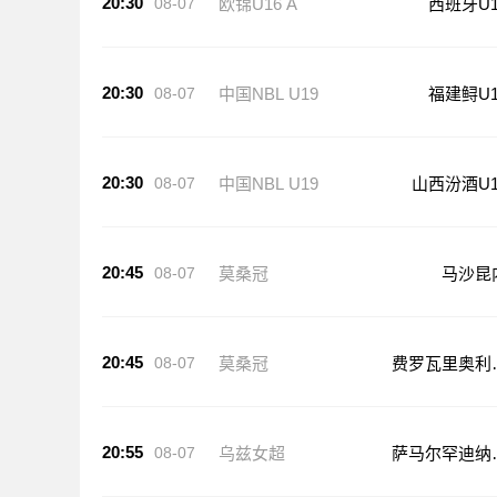
20:30
08-07
欧锦U16 A
西班牙U1
20:30
08-07
中国NBL U19
福建鲟U1
20:30
08-07
中国NBL U19
山西汾酒U1
20:45
08-07
莫桑冠
马沙昆
20:45
08-07
莫桑冠
费罗瓦里奥利
加
20:55
08-07
乌兹女超
萨马尔罕迪纳
女足