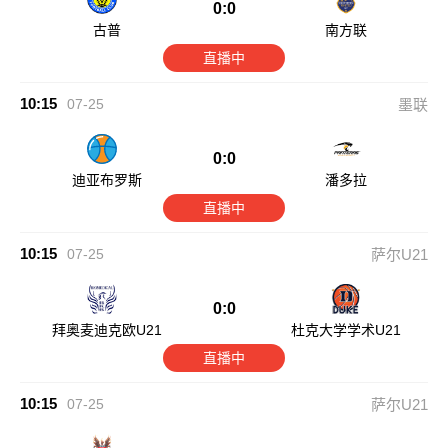
0:0
古普
南方联
直播中
10:15
07-25
墨联
0:0
迪亚布罗斯
潘多拉
直播中
10:15
07-25
萨尔U21
0:0
拜奥麦迪克欧U21
杜克大学学术U21
直播中
10:15
07-25
萨尔U21