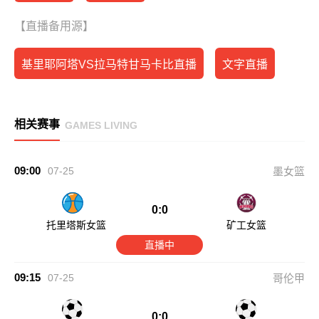
【直播备用源】
基里耶阿塔VS拉马特甘马卡比直播
文字直播
相关赛事
GAMES LIVING
09:00
07-25
墨女篮
0:0
托里塔斯女篮
矿工女篮
直播中
09:15
07-25
哥伦甲
0:0