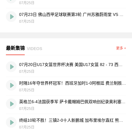
07月25日
07月23日 佛山西甲足球联赛第3轮 广州苏雅蔚雨堂 VS 极速超鹰广州FC 全场录像
07月25日
最新集锦
VIDEOS
更多 +
07月20日U17女篮世界杯决赛 美国U17女篮 82 - 73 西班牙U17女篮 集锦
07月25日
时隔16年夺世界杯冠军！西班牙加时1-0阿根廷 费兰制胜恩佐染红
07月25日
英格兰6-4法国获季军 萨卡戴帽姆巴佩双响创纪录奥利塞2助+失良机
07月25日
终结10轮不胜！三镇2-0十人新鹏城 加布里埃尔直红 熊继政破门
07月25日