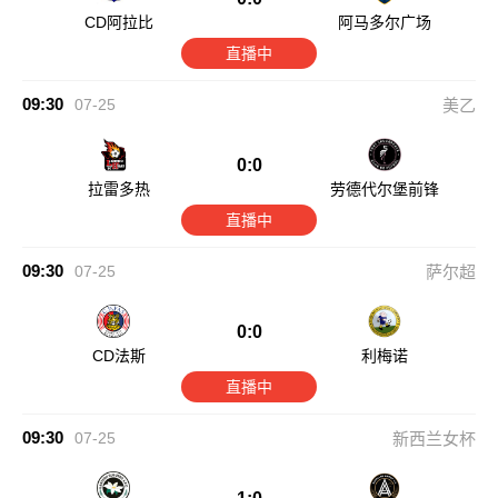
CD阿拉比
阿马多尔广场
直播中
09:30
07-25
美乙
0:0
拉雷多热
劳德代尔堡前锋
直播中
09:30
07-25
萨尔超
0:0
CD法斯
利梅诺
直播中
09:30
07-25
新西兰女杯