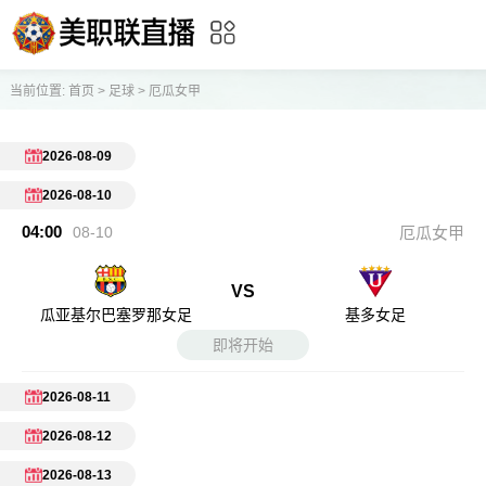
当前位置:
首页
>
足球
>
厄瓜女甲
2026-08-09
2026-08-10
04:00
08-10
厄瓜女甲
VS
瓜亚基尔巴塞罗那女足
基多女足
即将开始
2026-08-11
2026-08-12
2026-08-13