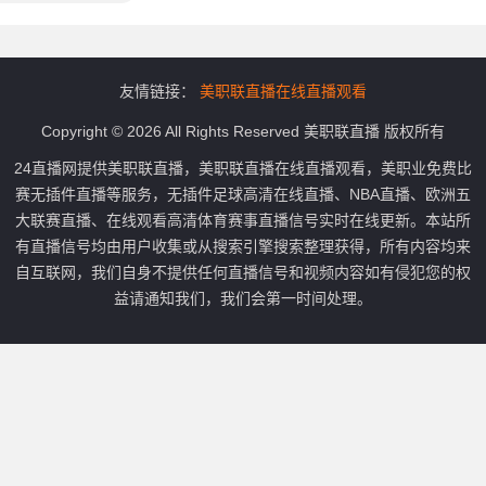
友情链接：
美职联直播在线直播观看
Copyright © 2026 All Rights Reserved 美职联直播 版权所有
24直播网提供美职联直播，美职联直播在线直播观看，美职业免费比
赛无插件直播等服务，无插件足球高清在线直播、NBA直播、欧洲五
大联赛直播、在线观看高清体育赛事直播信号实时在线更新。本站所
有直播信号均由用户收集或从搜索引擎搜索整理获得，所有内容均来
自互联网，我们自身不提供任何直播信号和视频内容如有侵犯您的权
益请通知我们，我们会第一时间处理。