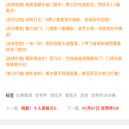
[进球视频] 梅里诺替补破门绝杀！费兰妙传送助攻，西班牙1-0葡
萄牙！
[击中边网] 没有打正！B费小角度凌空抽射，皮球击中边网！
[击中横梁] 暴力攻门！门德斯一脚爆射，波罗头球一顶皮球击中横
梁！
[没收垫射] 一攻一防！菲利克斯头球摆渡，C罗飞身垫射被西蒙鱼
跃龙门抱住！
[连续扑救] 精彩两连扑！亚马尔、巴埃纳连续两脚攻门！门将科斯
塔神勇扑出！
[单刀打偏] 错失良机！奥尔莫不停球直塞，奥亚萨瓦尔单刀打偏！
标签
:
比赛集锦
世界杯
西班牙
葡萄牙
足球
世界杯18决赛
上一篇:
险胜！十人英格兰3-2淘汰墨西哥 贝林双响凯恩点射+送点宽萨直红
下一篇:
07月07日 世界杯1/8决赛 美国vs比利时 进球