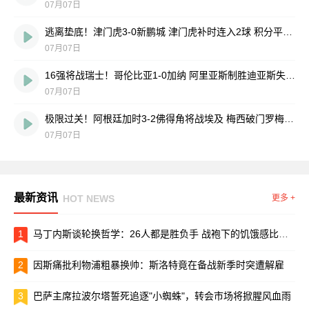
07月07日
逃离垫底！津门虎3-0新鹏城 津门虎补时连入2球 积分平三镇升第15
07月07日
16强将战瑞士！哥伦比亚1-0加纳 阿里亚斯制胜迪亚斯失良机
07月07日
极限过关！阿根廷加时3-2佛得角将战埃及 梅西破门罗梅罗造乌龙
07月07日
最新资讯
HOT NEWS
更多 +
1
马丁内斯谈轮换哲学：26人都是胜负手 战袍下的饥饿感比出场时间更重要
2
因斯痛批利物浦粗暴换帅：斯洛特竟在备战新季时突遭解雇
3
巴萨主席拉波尔塔誓死追逐"小蜘蛛"，转会市场将掀腥风血雨