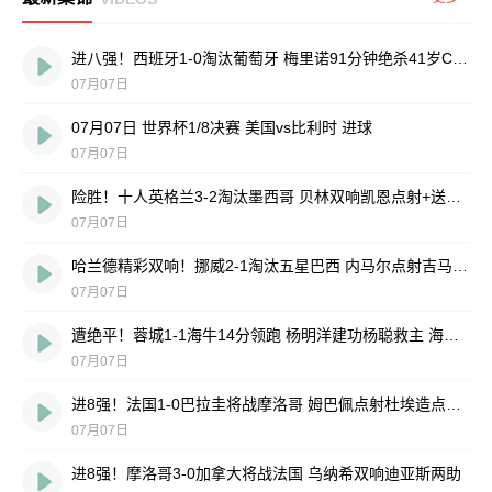
进八强！西班牙1-0淘汰葡萄牙 梅里诺91分钟绝杀41岁C罗最后一舞
07月07日
07月07日 世界杯1/8决赛 美国vs比利时 进球
07月07日
险胜！十人英格兰3-2淘汰墨西哥 贝林双响凯恩点射+送点宽萨直红
07月07日
哈兰德精彩双响！挪威2-1淘汰五星巴西 内马尔点射吉马良斯失点
07月07日
遭绝平！蓉城1-1海牛14分领跑 杨明洋建功杨聪救主 海牛仍倒数第3
07月07日
进8强！法国1-0巴拉圭将战摩洛哥 姆巴佩点射杜埃造点主裁引争议
07月07日
进8强！摩洛哥3-0加拿大将战法国 乌纳希双响迪亚斯两助