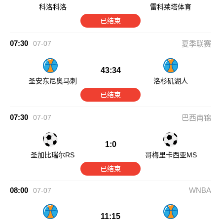
科洛科洛
雷科莱塔体育
已结束
07:30
07-07
夏季联赛
43:34
圣安东尼奥马刺
洛杉矶湖人
已结束
07:30
07-07
巴西南锦
1:0
圣加比瑞尔RS
哥梅里卡西亚MS
已结束
08:00
WNBA
07-07
11:15