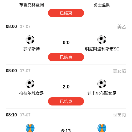
布鲁克林篮网
勇士蓝队
已结束
08:00
07-07
美乙
0:0
罗彻斯特
明尼阿波利斯市SC
已结束
08:00
07-07
美女超
2:0
柏柏尔城女足
迪卡尔布联女足
已结束
08:10
07-07
世美预
6:13