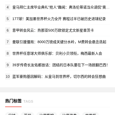
4
皇马拜仁主席毕业典礼"抢人"趣闻：弗洛伦蒂诺当众调侃"奥利塞终归皇马"
5
177球！美加墨世界杯火力全开 赛程过半已破历史进球纪录
6
意甲转会风云：热那亚500万欧锁定尤文新星普茨卡
7
曼联引援僵局：8000万镑成关键分水岭，M费转会悬念迭起
8
世界杯任意球大师俱乐部：贝利小贝领衔，梅西最新入会
9
39岁传奇长友佑都放话：团结的日本队要在下一场掀翻巴西！
10
蓝军豪购基因解码：从皇马到世界杯，切尔西的转会狂想曲
热门标签
TAGS