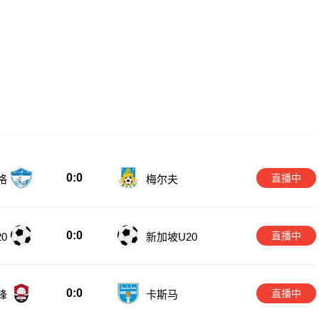
0:0
直播中
格
梅尔夫
0:0
直播中
0
新加坡U20
0:0
直播中
锋
卡斯马