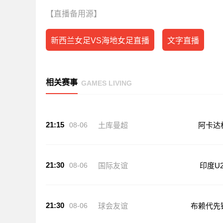
【直播备用源】
新西兰女足VS海地女足直播
文字直播
相关赛事
GAMES LIVING
21:15
08-06
土库曼超
阿卡达
21:30
08-06
国际友谊
印度U2
21:30
08-06
球会友谊
布赖代先