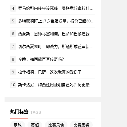
4
罗马给科内转会设死线，曼联竟想拿拉什福德换？对方直接摆手：养不起！
5
多特蒙德盯上17岁希腊妖星，报价已超3000万欧
6
西蒙斯：恩师马塞利诺，巴萨和巴黎逼我长大
7
切尔西夏窗盯上即战力，斯通斯成蓝军新目标？
8
今晚，梅西能再写传奇吗？
9
拉什福德：巴萨，这次我真的受伤了
10
斯卡洛尼：梅西还用证明自己吗？历史最佳，其实早就没悬念了
热门标签
TAGS
足球
英超
比赛录像
比赛集锦