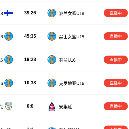
39:26
直播中
8
波兰女篮U18
45:35
直播中
8
黑山女篮U18
19:28
直播中
6
芬兰U16
10:38
直播中
6
克罗地亚U16
0:0
直播中
克
安集延