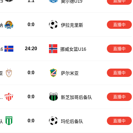
1:1
直播中
9
莫尔德U19
0:0
直播中
纳
伊拉克里斯
24:20
直播中
6
挪威女篮U16
0:0
直播中
亚
萨尔米亚
0:0
直播中
备
新芝加哥后备队
0:0
直播中
队
玛伦后备队