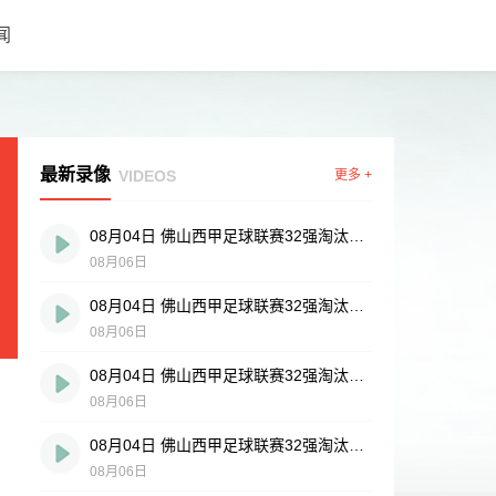
闻
最新录像
VIDEOS
更多 +
08月04日 佛山西甲足球联赛32强淘汰赛 肇庆恒骏成 VS 三七互娱 全场录像
08月06日
08月04日 佛山西甲足球联赛32强淘汰赛 广东西南建设 VS 香港圣徒 全场录像
08月06日
08月04日 佛山西甲足球联赛32强淘汰赛 贪玩游戏 VS 美的薪火 全场录像
08月06日
08月04日 佛山西甲足球联赛32强淘汰赛 藝品高國際 VS 湛江狂狼·粵辉能源 全场录像
08月06日