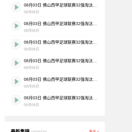
08月03日 佛山西甲足球联赛32强淘汰赛 广东客家青年 VS 广州英华思力U17 全场录像
08月06日
08月03日 佛山西甲足球联赛32强淘汰赛 广州求信 VS 顺德新青年 全场录像
08月06日
08月03日 佛山西甲足球联赛32强淘汰赛 大塘控股 VS 茂名市点都得 全场录像
08月06日
08月03日 佛山西甲足球联赛32强淘汰赛 广东凤铝 VS 湛江八部科技 全场录像
08月06日
08月03日 佛山西甲足球联赛32强淘汰赛 广州蜀地红 VS 广州戴拿模 全场录像
08月06日
08月03日 佛山西甲足球联赛32强淘汰赛 三水乐民兴健力宝 VS 中国澳门澳科精英 全场录像
08月06日
最新集锦
VIDEOS
更多 +