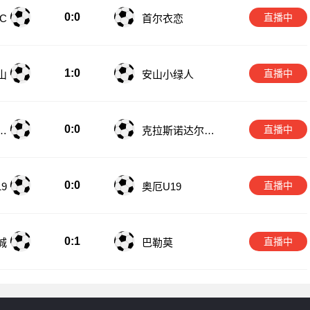
0:0
直播中
C
首尔衣恋
1:0
直播中
山
安山小绿人
0:0
直播中
年
克拉斯诺达尔青
年队
0:0
直播中
9
奥厄U19
0:1
直播中
城
巴勒莫