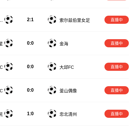
足
2:1
直播中
女
索尔兹伯里女足
0:0
直播中
星
金海
0:0
直播中
C
大邱FC
0:0
直播中
C
釜山偶像
1:0
直播中
民
忠北清州