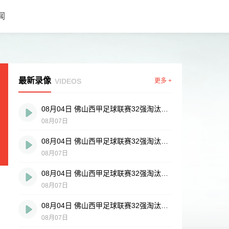
闻
最新录像
VIDEOS
更多 +
08月04日 佛山西甲足球联赛32强淘汰赛 肇庆恒骏成 VS 三七互娱 全场录像
08月07日
08月04日 佛山西甲足球联赛32强淘汰赛 广东西南建设 VS 香港圣徒 全场录像
08月07日
08月04日 佛山西甲足球联赛32强淘汰赛 贪玩游戏 VS 美的薪火 全场录像
08月07日
08月04日 佛山西甲足球联赛32强淘汰赛 藝品高國際 VS 湛江狂狼·粵辉能源 全场录像
08月07日