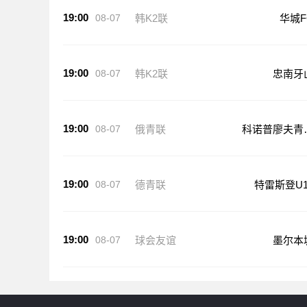
19:00
08-07
韩K2联
华城F
19:00
08-07
韩K2联
忠南牙
19:00
08-07
俄青联
科诺普廖夫青
队
19:00
08-07
德青联
特雷斯登U1
19:00
08-07
球会友谊
墨尔本