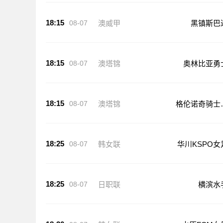
18:15
08-07
澳威甲
黑镇斯巴
18:15
08-07
澳塔锦
奥林比亚勇
18:15
08-07
澳塔锦
格伦诺奇骑士
备队
18:25
08-07
韩女联
华川KSPO女
18:25
08-07
日职联
横滨水