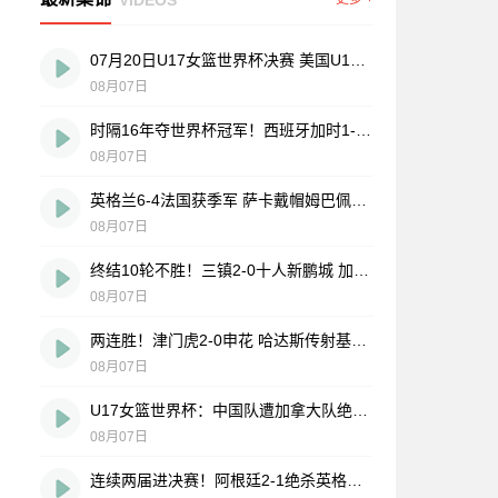
07月20日U17女篮世界杯决赛 美国U17女篮 82 - 73 西班牙U17女篮 集锦
08月07日
时隔16年夺世界杯冠军！西班牙加时1-0阿根廷 费兰制胜恩佐染红
08月07日
英格兰6-4法国获季军 萨卡戴帽姆巴佩双响创纪录奥利塞2助+失良机
08月07日
终结10轮不胜！三镇2-0十人新鹏城 加布里埃尔直红 熊继政破门
08月07日
两连胜！津门虎2-0申花 哈达斯传射基莱斯破门 比赛一度暂停1小时
08月07日
U17女篮世界杯：中国队遭加拿大队绝杀无缘4强 庞云舒16+10
08月07日
连续两届进决赛！阿根廷2-1绝杀英格兰 劳塔罗恩佐破门梅西两助攻